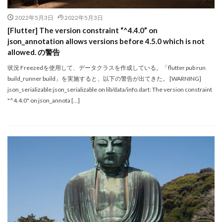
2022年5月3日
2022年5月3日
[Flutter] The version constraint “^4.4.0” on
json_annotation allows versions before 4.5.0 which is not
allowed. の警告
状況 Freezedを使用して、データクラスを作成している。「flutter pub run
build_runner build」を実施すると、以下の警告が出てきた。 [WARNING]
json_serializable:json_serializable on lib/data/info.dart: The version constraint
"^4.4.0" on json_annota […]