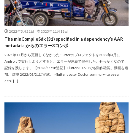
2022年3月21日
2023年11月18日
The minCompileSdk (31) specified in a dependency’s AAR
metadata からのエラー3コンボ
2021年11月から更新してなかったFlutterのプロジェクトを2022年3月に
Androidで実行しようとすると、エラーが連続で発生した。せっかくなので、
記録を残します。 【2023/11/18追記】Flutter 3.16.0 でも動作確認。動画を追
加。 環境 2022/03/21に実施。 >flutter doctor Doctor summary (to see all
detai […]