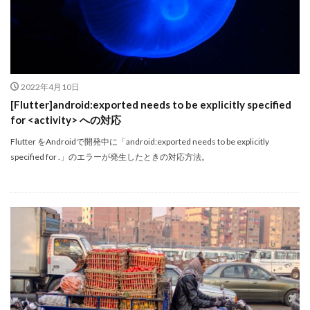
2022年4月10日
[Flutter]android:exported needs to be explicitly specified
for <activity> への対応
Flutter をAndroidで開発中に「android:exported needs to be explicitly
specified for
.」のエラーが発生したときの対応方法。