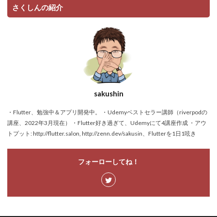
さくしんの紹介
sakushin
・Flutter、勉強中＆アプリ開発中。 ・Udemyベストセラー講師（riverpodの
講座、2022年3月現在） ・Flutter好き過ぎて、Udemyにて4講座作成 ・アウ
トプット: http://flutter.salon, http://zenn.dev/sakusin、Flutterを1日1呟き
フォーローしてね！