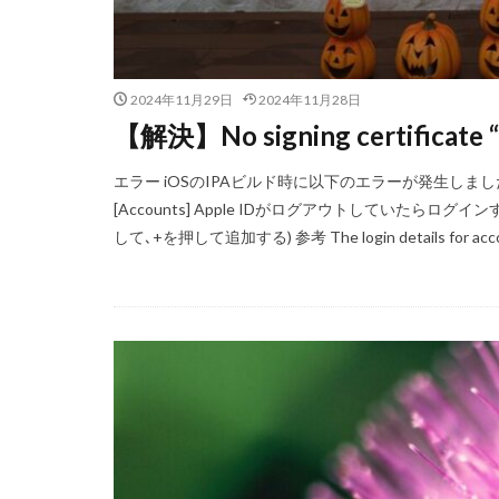
2024年11月29日
2024年11月28日
【解決】No signing certificate “i
エラー iOSのIPAビルド時に以下のエラーが発生しました。 対処法
[Accounts] Apple IDがログアウトしていたら
して､+を押して追加する) 参考 The login details for accou