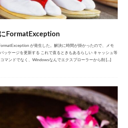
にFormatException
実行したら、FormatException が発生した。解決に時間が掛かったので、メモ
るパッケージを更新する これで直るときもあるらしい キャッシュ等
実際はコマンドでなく、Windowsなんでエクスプローラーから削 […]