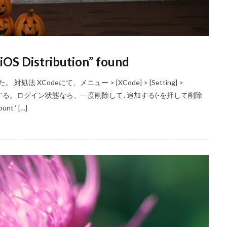
OS Distribution” found
 XCodeにて、メニュー > [XCode] > [Setting] >
ログインする。ログイン状態なら、一度削除して､追加する(-を押して削除
nt ‘ […]