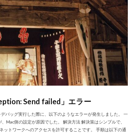
ption: Send failed」エラー
oneアプリをデバッグ実行した際に、以下のようなエラーが発生しました。 一
が、Mac側の設定が原因でした。 解決方法 解決策はシンプルで、
にローカルネットワークへのアクセスを許可することです。 手順は以下の通