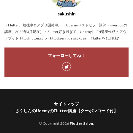
sakushin
・Flutter、勉強中＆アプリ開発中。 ・Udemyベストセラー講師（riverpodの
講座、2022年3月現在） ・Flutter好き過ぎて、Udemyにて4講座作成 ・アウ
トプット: http://flutter.salon, http://zenn.dev/sakusin、Flutterを1日1呟き
フォーローしてね！
サイトマップ
さくしんのUdemyのFlutter講座【クーポンコード付】
© Copyright 2026
Flutter Salon
.