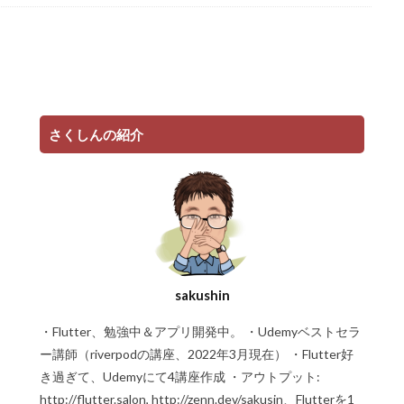
さくしんの紹介
sakushin
・Flutter、勉強中＆アプリ開発中。 ・Udemyベストセラ
ー講師（riverpodの講座、2022年3月現在） ・Flutter好
き過ぎて、Udemyにて4講座作成 ・アウトプット:
http://flutter.salon, http://zenn.dev/sakusin、Flutterを1