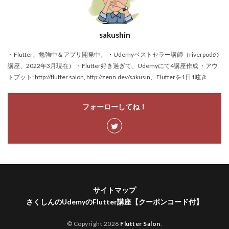
sakushin
・Flutter、勉強中＆アプリ開発中。 ・Udemyベストセラー講師（riverpodの
講座、2022年3月現在） ・Flutter好き過ぎて、Udemyにて4講座作成 ・アウ
トプット: http://flutter.salon, http://zenn.dev/sakusin、Flutterを1日1呟き
フォーローしてね！
サイトマップ
さくしんのUdemyのFlutter講座【クーポンコード付】
© Copyright 2026
Flutter Salon
.