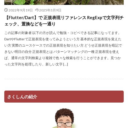
2022年9月19日
2025年3月9日
【Flutter/Dart】で 正規表現リファレンス RegExpで文字列チ
ェック、置換などを一通り
この記事の対象者 以下の方が読んで勉強・コピペできる記事になってます。
DartやFlutterで正規表現を使ってみようという方 基本的な正規表現を覚えた
い方 実際のユースケースでの正規表現を知りたい方 どうせ正規表現を暗記で
きない明日の自分 正規表現とは パターンマッチングの一種 正規表現を使え
ば、通常の文字列検索より複雑で色々な検索を行うことができます。見つか
った文字列を処理したり、新しい文字 […]
さくしんの紹介