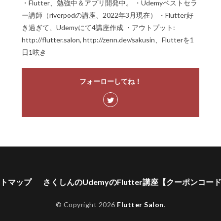
・Flutter、勉強中＆アプリ開発中。 ・Udemyベストセラ
ー講師（riverpodの講座、2022年3月現在） ・Flutter好
き過ぎて、Udemyにて4講座作成 ・アウトプット:
http://flutter.salon, http://zenn.dev/sakusin、Flutterを1
日1呟き
フォーローしてね！
トマップ
さくしんのUdemyのFlutter講座【クーポンコー
© Copyright 2026
Flutter Salon
.