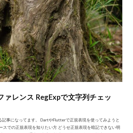
現リファレンス RegExpで文字列チェッ
になってます。 DartやFlutterで正規表現を使ってみようと
ケースでの正規表現を知りたい方 どうせ正規表現を暗記できない明