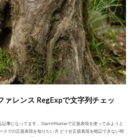
現リファレンス RegExpで文字列チェッ
になってます。 DartやFlutterで正規表現を使ってみようと
ケースでの正規表現を知りたい方 どうせ正規表現を暗記できない明