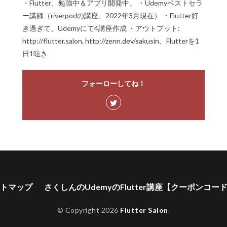
・Flutter、勉強中＆アプリ開発中。 ・Udemyベストセラ
ー講師（riverpodの講座、2022年3月現在） ・Flutter好
き過ぎて、Udemyにて4講座作成 ・アウトプット:
http://flutter.salon, http://zenn.dev/sakusin、Flutterを1
日1呟き
フォーローしてね！
トマップ
さくしんのUdemyのFlutter講座【クーポンコー
© Copyright 2026
Flutter Salon
.