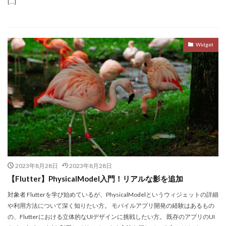
[…]
Widget
2023年8月28日
2023年8月28日
【Flutter】PhysicalModel入門！リアルな影を追加
対象者 Flutterを学び始めているが、PhysicalModelというウィジェットの詳細
や利用方法について深く知りたい方。 モバイルアプリ開発の経験はあるもの
の、Flutterにおける立体的なUIデザインに挑戦したい方。 既存のアプリのUI