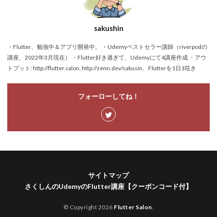
sakushin
・Flutter、勉強中＆アプリ開発中。 ・Udemyベストセラー講師（riverpodの
講座、2022年3月現在） ・Flutter好き過ぎて、Udemyにて4講座作成 ・アウ
トプット: http://flutter.salon, http://zenn.dev/sakusin、Flutterを1日1呟き
フォーローしてね！
サイトマップ
さくしんのUdemyのFlutter講座【クーポンコード付】
© Copyright 2026
Flutter Salon
.