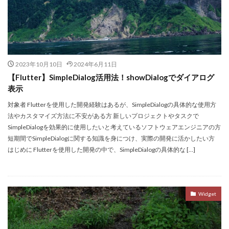
2023年10月10日
2024年6月11日
【Flutter】SimpleDialog活用法！showDialogでダイアログ
表示
対象者 Flutterを使用した開発経験はあるが、SimpleDialogの具体的な使用方
法やカスタマイズ方法に不安がある方 新しいプロジェクトやタスクで
SimpleDialogを効果的に使用したいと考えているソフトウェアエンジニアの方
短期間でSimpleDialogに関する知識を身につけ、実際の開発に活かしたい方
はじめに Flutterを使用した開発の中で、SimpleDialogの具体的な […]
Widget