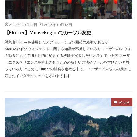
2023年10月12日
2023年10月13日
【Flutter】MouseRegionでカーソル変更
対象者 Flutterを使用したアプリケーション開発の経験があるが、
MouseRegionウィジェットに関する知識が不足している方 ユーザーのマウス
の動きに応じてUIを動的に変更する機能を実装したいと考えている方 ユーザ
ーエクスペリエンスを向上させるための新しい方法やツールを学びたいと思
っている方 はじめに Flutterの開発を進める中で、ユーザーのマウスの動きに
応じたインタラクションをどのよう […]
Widget