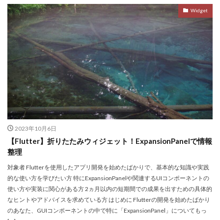
Widget
2023年10月6日
【Flutter】折りたたみウィジェット！ExpansionPanelで情報
整理
対象者 Flutterを使用したアプリ開発を始めたばかりで、基本的な知識や実践
的な使い方を学びたい方 特にExpansionPanelや関連するUIコンポーネントの
使い方や実装に関心がある方 2ヵ月以内の短期間での成果を出すための具体的
なヒントやアドバイスを求めている方 はじめに Flutterの開発を始めたばかり
のあなた、GUIコンポーネントの中で特に「ExpansionPanel」についてもっ