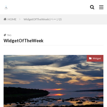
HOME
WidgetOfTheWeek (ページ2)
TAG
WidgetOfTheWeek
Widget