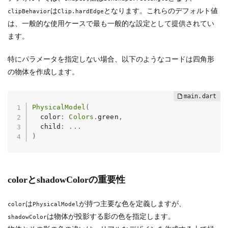
は
となります。これらのデフォルト値
clipBehavior
Clip.hardEdge
は、一般的な使用ケースで最も一般的な設定として提供されてい
ます。
特にパラメータを指定しない場合、以下のようなコードは四角形
の物体を作成します。
PhysicalModel
(
  color
:
Colors
.
green
,
  child
:
.
.
.
)
colorとshadowColorの重要性
は
が持つ主要な色を定義しますが、
color
PhysicalModel
は物体が投影する影の色を指定します。
shadowColor