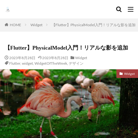
HOME
Widget
【Flutter】PhysicalModel入門！リアルな影を追加
【Flutter】PhysicalModel入門！リアルな影を追加
2023年8月28日
2023年8月28日
Widget
Flutter
,
widget
,
WidgetOfTheWeek
,
デザイン
Widget