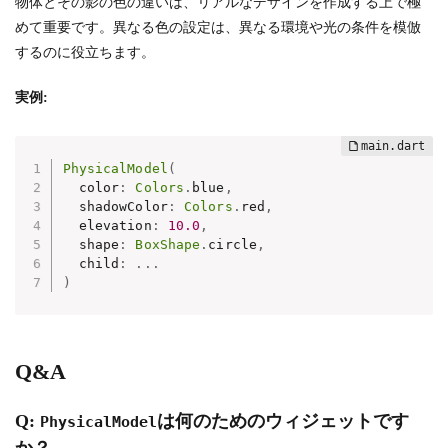
物体とその影の色の違いは、リアルなデザインを作成する上で極
めて重要です。異なる色の設定は、異なる環境や光の条件を模倣
するのに役立ちます。
実例:
PhysicalModel
(
  color
:
Colors
.
blue
,
  shadowColor
:
Colors
.
red
,
  elevation
:
10.0
,
  shape
:
BoxShape
.
circle
,
  child
:
.
.
.
)
Q&A
Q:
は何のためのウィジェットです
PhysicalModel
か？