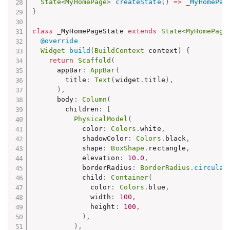
State
<
MyHomePage
>
createState
(
)
=
>
_MyHomePag
}
class
 _MyHomePageState 
extends
State
<
MyHomePage
@override
Widget
build
(
BuildContext
 context
)
{
return
Scaffold
(
      appBar
:
AppBar
(
        title
:
Text
(
widget
.
title
)
,
)
,
      body
:
Column
(
        children
:
[
PhysicalModel
(
            color
:
Colors
.
white
,
            shadowColor
:
Colors
.
black
,
            shape
:
BoxShape
.
rectangle
,
            elevation
:
10.0
,
            borderRadius
:
BorderRadius
.
circular
            child
:
Container
(
              color
:
Colors
.
blue
,
              width
:
100
,
              height
:
100
,
)
,
)
,