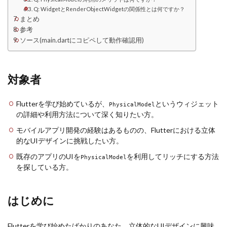
Q: WidgetとRenderObjectWidgetの関係性とは何ですか？
まとめ
参考
ソース(main.dartにコピペして動作確認用)
対象者
Flutterを学び始めているが、
というウィジェット
PhysicalModel
の詳細や利用方法について深く知りたい方。
モバイルアプリ開発の経験はあるものの、Flutterにおける立体
的なUIデザインに挑戦したい方。
既存のアプリのUIを
を利用してリッチにする方法
PhysicalModel
を探している方。
はじめに
Flutterを学び始めたばかりのあなた、立体的なUIデザインに興味