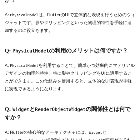
A:
は、FlutterのUIで立体的な表現を行うためのウィ
PhysicalModel
ジェットです。影やクリッピングといった物理的特性を手軽に追
加するのに役立ちます。
Q:
の利用のメリットは何ですか？
PhysicalModel
A:
を利用することで、簡単かつ効率的にマテリアル
PhysicalModel
デザインの物理的特性、特に影やクリッピングをUIに適用するこ
とができます。この仕組みを使用すると、立体的なUI表現が手軽
に実現できるようになります。
Q:
と
の関係性とは何で
Widget
RenderObjectWidget
すか？
A: Flutterの核心的なアーキテクチャには、
と
Widget
の関係性があります。
は変更があるた