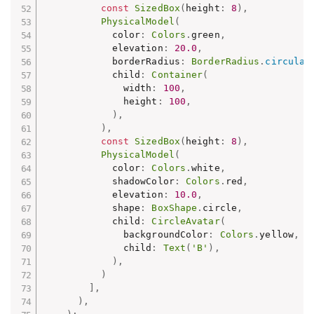
const
SizedBox
(
height
:
8
)
,
PhysicalModel
(
            color
:
Colors
.
green
,
            elevation
:
20.0
,
            borderRadius
:
BorderRadius
.
circular
            child
:
Container
(
              width
:
100
,
              height
:
100
,
)
,
)
,
const
SizedBox
(
height
:
8
)
,
PhysicalModel
(
            color
:
Colors
.
white
,
            shadowColor
:
Colors
.
red
,
            elevation
:
10.0
,
            shape
:
BoxShape
.
circle
,
            child
:
CircleAvatar
(
              backgroundColor
:
Colors
.
yellow
,
              child
:
Text
(
'B'
)
,
)
,
)
]
,
)
,