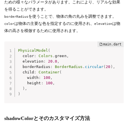
ための様々なパラメータがあります。これにより、リアルな効果
を得ることができます。
を使うことで、物体の角の丸みを調整できます。
borderRadius
は物体の主要な色を指定するのに使用され、
は物
color
elevation
体の高さを模倣するために使用されます。
PhysicalModel
(
  color
:
Colors
.
green
,
  elevation
:
20.0
,
  borderRadius
:
BorderRadius
.
circular
(
20
)
,
  child
:
Container
(
    width
:
100
,
    height
:
100
,
)
,
)
shadowColorとそのカスタマイズ方法