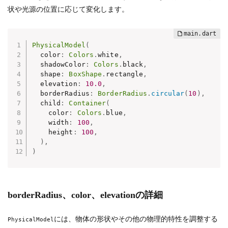
状や光源の位置に応じて変化します。
PhysicalModel
(
  color
:
Colors
.
white
,
  shadowColor
:
Colors
.
black
,
  shape
:
BoxShape
.
rectangle
,
  elevation
:
10.0
,
  borderRadius
:
BorderRadius
.
circular
(
10
)
,
  child
:
Container
(
    color
:
Colors
.
blue
,
    width
:
100
,
    height
:
100
,
)
,
)
borderRadius、color、elevationの詳細
には、物体の形状やその他の物理的特性を調整する
PhysicalModel