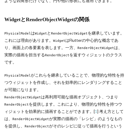
ような四角形だけでなく、円や他の形状にも適用できます。
WidgetとRenderObjectWidgetの関係
は
と
を継承しています。
PhysicalModel
Widget
RenderObjectWidget
これには理由があります。
はFlutterの中心的な概念であ
Widget
り、画面上の各要素を表します。一方、
は、
RenderObjectWidget
実際の描画を担当する
を返すウィジェットのクラス
RenderObject
です。
がこれらを継承していることで、物理的な特性を持
PhysicalModel
つウィジェットを作成し、それを効率的にレンダリングすること
が可能になります。
は再利用可能な描画オブジェクト、つまり
RenderObjectWidget
を提供します。これにより、物理的な特性を持つウ
RenderObject
ィジェットを効果的に描画することができます。[
1
] 考え方として
は、
が実際の描画の「レシピ」のようなもの
RenderObjectWidget
を提供し、
がそのレシピに従って描画を行うという
RenderObject