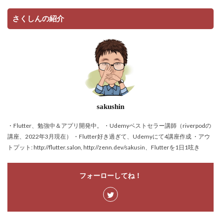
さくしんの紹介
sakushin
・Flutter、勉強中＆アプリ開発中。 ・Udemyベストセラー講師（riverpodの
講座、2022年3月現在） ・Flutter好き過ぎて、Udemyにて4講座作成 ・アウ
トプット: http://flutter.salon, http://zenn.dev/sakusin、Flutterを1日1呟き
フォーローしてね！