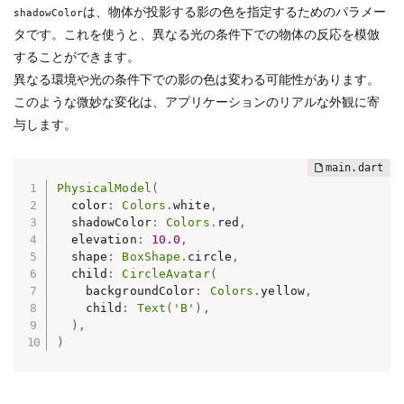
は、物体が投影する影の色を指定するためのパラメー
shadowColor
タです。これを使うと、異なる光の条件下での物体の反応を模倣
することができます。
異なる環境や光の条件下での影の色は変わる可能性があります。
このような微妙な変化は、アプリケーションのリアルな外観に寄
与します。
PhysicalModel
(
  color
:
Colors
.
white
,
  shadowColor
:
Colors
.
red
,
  elevation
:
10.0
,
  shape
:
BoxShape
.
circle
,
  child
:
CircleAvatar
(
    backgroundColor
:
Colors
.
yellow
,
    child
:
Text
(
'B'
)
,
)
,
)