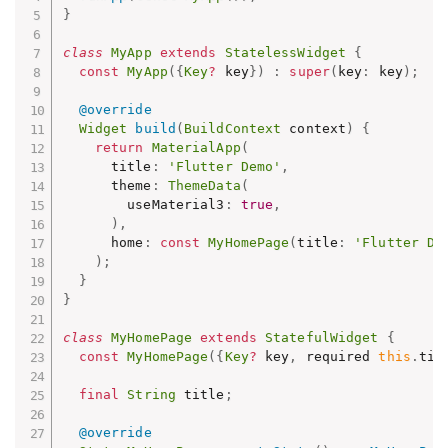
}
class
MyApp
extends
StatelessWidget
{
const
MyApp
(
{
Key
?
 key
}
)
:
super
(
key
:
 key
)
;
@override
Widget
build
(
BuildContext
 context
)
{
return
MaterialApp
(
      title
:
'Flutter Demo'
,
      theme
:
ThemeData
(
        useMaterial3
:
true
,
)
,
      home
:
const
MyHomePage
(
title
:
'Flutter De
)
;
}
}
class
MyHomePage
extends
StatefulWidget
{
const
MyHomePage
(
{
Key
?
 key
,
 required 
this
.
tit
final
String
 title
;
@override