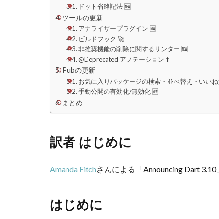
ドット省略記法 🆕
ツールの更新
アナライザープラグイン 🆕
ビルドフック 🚀
非推奨機能の削除に関するリンター 🆕
@Deprecated アノテーション ⬆️
Pubの更新
お気に入りパッケージの検索・並べ替え・いいね解
手動公開の有効化/無効化 🆕
まとめ
訳者 はじめに
Amanda Fitch
さんによる「Announcing Dart 3.10
はじめに