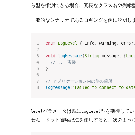
ら型を推測できる場合、冗長なクラス名や列挙
一般的なシナリオであるロギングを例に説明し
enum
LogLevel
{
 info
,
 warning
,
 error
void
logMessage
(
String
 message
,
{
Log
// ... 実装
}
// アプリケーション内の別の箇所
logMessage
(
'Failed to connect to dat
パラメータは既に
型を期待してい
level
LogLevel
せん。ドット省略記法を使用すると、次のよう