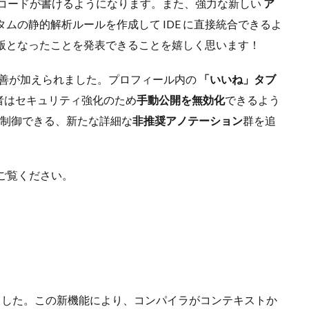
たコードが書けるようになります。また、強力な新しい
ア
ムの静的解析ルールを作成して IDE に直接統合できるよ
版となったことを発表できることを嬉しく思います！
の改善が加えられました。プロフィール内の
「いいね」タブ
者はセキュリティ強化のため
できるよう
手動公開を無効化
く制御できる、新たな詳細な
群を追
非推奨アノテーション
をご覧ください。
れました。この新機能により、コンパイラがコンテキストか