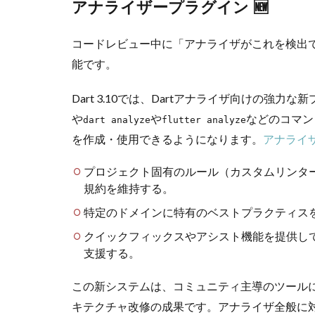
アナライザープラグイン 🆕
コードレビュー中に「アナライザがこれを検出
能です。
Dart 3.10では、Dartアナライザ向けの強
や
や
などのコマン
dart analyze
flutter analyze
を作成・使用できるようになります。
アナライ
プロジェクト固有のルール（カスタムリンタ
規約を維持する。
特定のドメインに特有のベストプラクティス
クイックフィックスやアシスト機能を提供して
支援する。
この新システムは、コミュニティ主導のツール
キテクチャ改修の成果です。アナライザ全般に