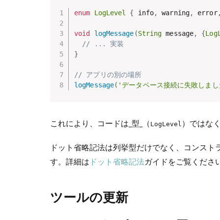
enum
LogLevel
{
 info
,
 warning
,
 error
void
logMessage
(
String
 message
,
{
Log
// ... 実装
}
// アプリの別の場所
logMessage
(
'データベース接続に失敗しまし
これにより、コードは_型_（
）ではな
LogLevel
ドット省略記法は列挙型だけでなく、コンスト
す。詳細は
ドット省略記法
ガイドをご覧くださ
ツールの更新