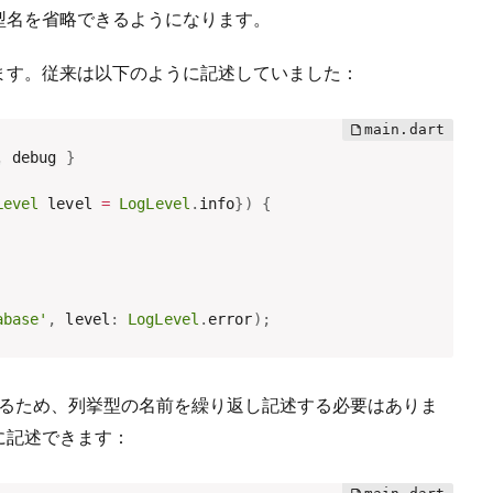
型名を省略できるようになります。
ます。従来は以下のように記述していました：
,
 debug 
}
Level
 level 
=
LogLevel
.
info
}
)
{
abase'
,
 level
:
LogLevel
.
error
)
;
るため、列挙型の名前を繰り返し記述する必要はありま
に記述できます：