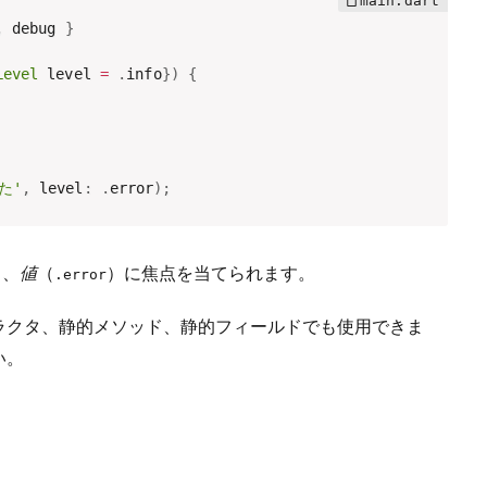
,
 debug 
}
Level
 level 
=
.
info
}
)
{
た'
,
 level
:
.
error
)
;
く、
値
（
）に焦点を当てられます。
.error
ラクタ、静的メソッド、静的フィールドでも使用できま
い。