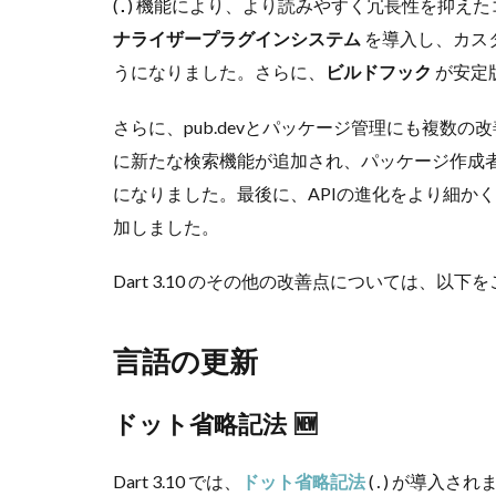
(
) 機能により、より読みやすく冗長性を抑え
.
を導入し、カスタ
ナライザープラグインシステム
うになりました。さらに、
が安定
ビルドフック
さらに、pub.devとパッケージ管理にも複数
に新たな検索機能が追加され、パッケージ作成
になりました。最後に、APIの進化をより細か
加しました。
Dart 3.10 のその他の改善点については、以下
言語の更新
ドット省略記法 🆕
Dart 3.10 では、
(
) が導入さ
ドット省略記法
.