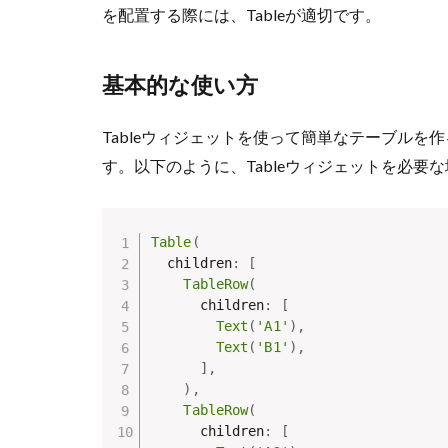
を配置する際には、Tableが適切です。
基本的な使い方
Tableウィジェットを使って簡単なテーブルを作る方
す。以下のように、Tableウィジェットを必要な
Table
(
  children
:
[
TableRow
(
      children
:
[
Text
(
'A1'
)
,
Text
(
'B1'
)
,
]
,
)
,
TableRow
(
      children
:
[