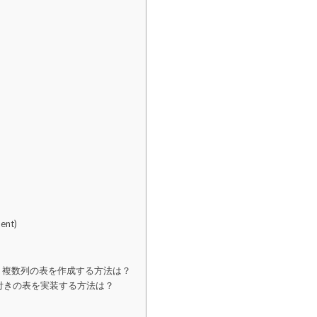
ment)
複数行・複数列の表を作成する方法は？
スクロール付きの表を実装する方法は？
？