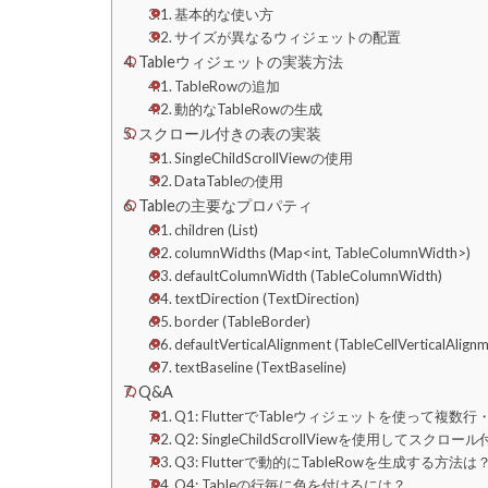
基本的な使い方
サイズが異なるウィジェットの配置
Tableウィジェットの実装方法
TableRowの追加
動的なTableRowの生成
スクロール付きの表の実装
SingleChildScrollViewの使用
DataTableの使用
Tableの主要なプロパティ
children (List)
columnWidths (Map<int, TableColumnWidth>)
defaultColumnWidth (TableColumnWidth)
textDirection (TextDirection)
border (TableBorder)
defaultVerticalAlignment (TableCellVerticalAlign
textBaseline (TextBaseline)
Q&A
Q1: FlutterでTableウィジェットを使って
Q2: SingleChildScrollViewを使用して
Q3: Flutterで動的にTableRowを生成する方法は
Q4: Tableの行毎に色を付けるには？