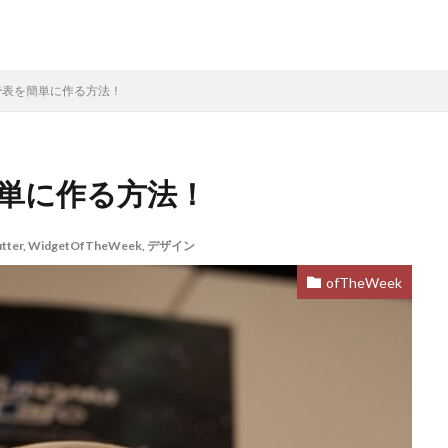
bleで表を簡単に作る方法！
表を簡単に作る方法！
utter
,
WidgetOfTheWeek
,
デザイン
ofTheWeek