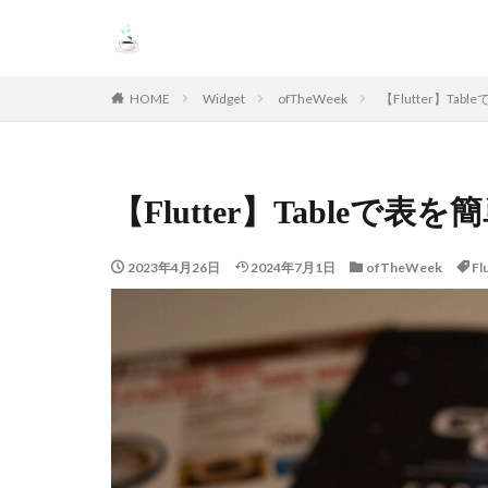
HOME
Widget
ofTheWeek
【Flutter】Ta
【Flutter】Tableで
2023年4月26日
2024年7月1日
ofTheWeek
Fl