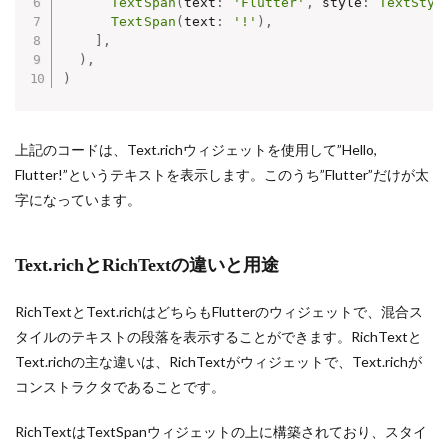
TextSpan
(
text
:
'Flutter'
,
 style
:
TextStyl
TextSpan
(
text
:
'!'
)
,
]
,
)
,
)
上記のコードは、Text.richウィジェットを使用して”Hello,
Flutter!”というテキストを表示します。このうち”Flutter”だけが太
字になっています。
Text.richとRichTextの違いと用途
RichTextとText.richはどちらもFlutterのウィジェットで、混合ス
タイルのテキストの段落を表示することができます。RichTextと
Text.richの主な違いは、RichTextがウィジェットで、Text.richが
コンストラクタであることです。
RichTextはTextSpanウィジェットの上に構築されており、スタイ