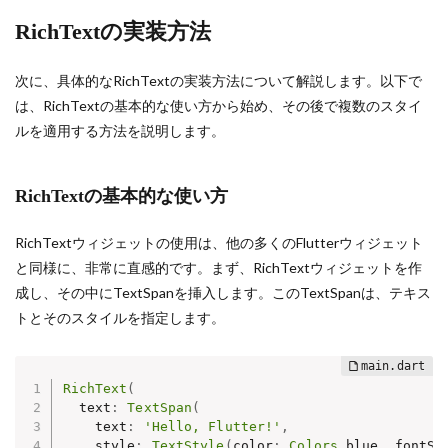
RichTextの実装方法
次に、具体的なRichTextの実装方法について解説します。以下で
は、RichTextの基本的な使い方から始め、その後で複数のスタイ
ルを適用する方法を説明します。
RichTextの基本的な使い方
RichTextウィジェットの使用は、他の多くのFlutterウィジェット
と同様に、非常に直感的です。まず、RichTextウィジェットを作
成し、その中にTextSpanを挿入します。このTextSpanは、テキス
トとそのスタイルを指定します。
RichText
(
  text
:
TextSpan
(
    text
:
'Hello, Flutter!'
,
    style
:
TextStyle
(
color
:
Colors
.
blue
,
 fontSi