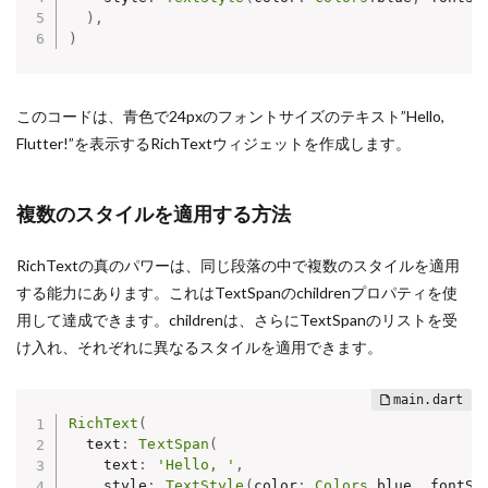
)
,
)
このコードは、青色で24pxのフォントサイズのテキスト”Hello,
Flutter!”を表示するRichTextウィジェットを作成します。
複数のスタイルを適用する方法
RichTextの真のパワーは、同じ段落の中で複数のスタイルを適用
する能力にあります。これはTextSpanのchildrenプロパティを使
用して達成できます。childrenは、さらにTextSpanのリストを受
け入れ、それぞれに異なるスタイルを適用できます。
RichText
(
  text
:
TextSpan
(
    text
:
'Hello, '
,
    style
:
TextStyle
(
color
:
Colors
.
blue
,
 fontSi