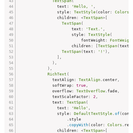
TextSpan
(
                text
:
'Hello, '
,
                style
:
TextStyle
(
color
:
Colors
.
                children
:
<
TextSpan
>
[
TextSpan
(
                      text
:
'Text.'
,
                      style
:
TextStyle
(
                          fontWeight
:
FontWeigh
                      children
:
[
TextSpan
(
text
:
TextSpan
(
text
:
'!'
)
,
]
,
)
,
)
,
RichText
(
              textAlign
:
TextAlign
.
center
,
              softWrap
:
true
,
              overflow
:
TextOverflow
.
fade
,
              textScaleFactor
:
2
,
              text
:
TextSpan
(
                text
:
'Hello'
,
                style
:
DefaultTextStyle
.
of
(
cont
.
style

.
copyWith
(
color
:
Colors
.
red
                children
:
<
TextSpan
>
[