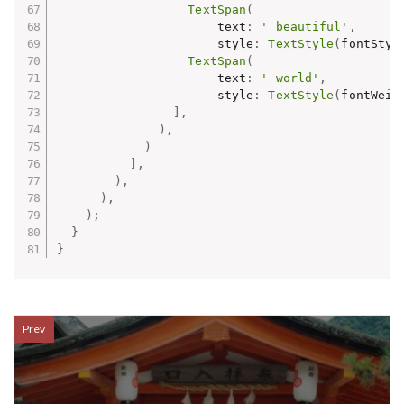
TextSpan
(
                      text
:
' beautiful'
,
                      style
:
TextStyle
(
fontStyl
TextSpan
(
                      text
:
' world'
,
                      style
:
TextStyle
(
fontWeig
]
,
)
,
)
]
,
)
,
)
,
)
;
}
}
Prev