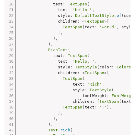
              text
:
TextSpan
(
                text
:
'Hello '
,
                style
:
DefaultTextStyle
.
of
(
cont
                children
:
<
TextSpan
>
[
TextSpan
(
text
:
'world'
,
 style
]
,
)
,
)
,
RichText
(
              text
:
TextSpan
(
                text
:
'Hello, '
,
                style
:
TextStyle
(
color
:
Colors
.
                children
:
<
TextSpan
>
[
TextSpan
(
                      text
:
'Rich'
,
                      style
:
TextStyle
(
                          fontWeight
:
FontWeigh
                      children
:
[
TextSpan
(
text
:
TextSpan
(
text
:
'!'
)
,
]
,
)
,
)
,
Text
.
rich
(