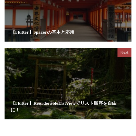
【Flutter】Spacerの基本と応用
Next
【Flutter】ReorderableListViewでリスト順序を自由
に！