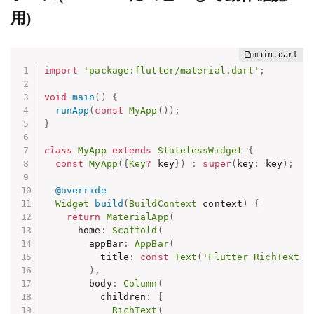
用)
import
'package:flutter/material.dart'
;
void
main
(
)
{
runApp
(
const
MyApp
(
)
)
;
}
class
MyApp
extends
StatelessWidget
{
const
MyApp
(
{
Key
?
 key
}
)
:
super
(
key
:
 key
)
;
@override
Widget
build
(
BuildContext
 context
)
{
return
MaterialApp
(
      home
:
Scaffold
(
        appBar
:
AppBar
(
          title
:
const
Text
(
'Flutter RichText E
)
,
        body
:
Column
(
          children
:
[
RichText
(