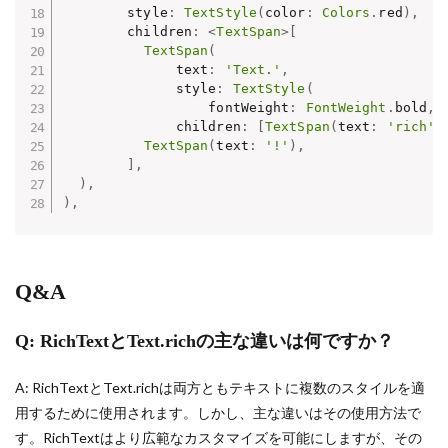
        style
:
TextStyle
(
color
:
Colors
.
red
)
,
        children
:
<
TextSpan
>
[
TextSpan
(
              text
:
'Text.'
,
              style
:
TextStyle
(
                  fontWeight
:
FontWeight
.
bold
,
 
              children
:
[
TextSpan
(
text
:
'rich'
)
TextSpan
(
text
:
'!'
)
,
]
,
)
,
)
,
Q&A
Q: RichTextとText.richの主な違いは何ですか？
A: RichTextとText.richは両方ともテキストに複数のスタイルを適
用するために使用されます。しかし、主な違いはその使用方法で
す。RichTextはより広範なカスタマイズを可能にしますが、その