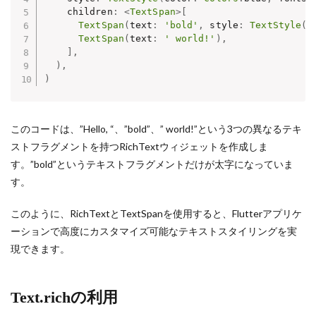
    children
:
<
TextSpan
>
[
TextSpan
(
text
:
'bold'
,
 style
:
TextStyle
(
f
TextSpan
(
text
:
' world!'
)
,
]
,
)
,
)
このコードは、”Hello, “、”bold”、” world!”という3つの異なるテキ
ストフラグメントを持つRichTextウィジェットを作成しま
す。”bold”というテキストフラグメントだけが太字になっていま
す。
このように、RichTextとTextSpanを使用すると、Flutterアプリケ
ーションで高度にカスタマイズ可能なテキストスタイリングを実
現できます。
Text.richの利用