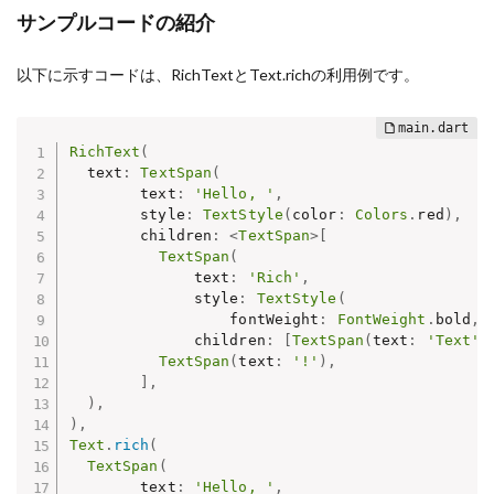
サンプルコードの紹介
以下に示すコードは、RichTextとText.richの利用例です。
RichText
(
  text
:
TextSpan
(
        text
:
'Hello, '
,
        style
:
TextStyle
(
color
:
Colors
.
red
)
,
        children
:
<
TextSpan
>
[
TextSpan
(
              text
:
'Rich'
,
              style
:
TextStyle
(
                  fontWeight
:
FontWeight
.
bold
,
 
              children
:
[
TextSpan
(
text
:
'Text'
)
TextSpan
(
text
:
'!'
)
,
]
,
)
,
)
,
Text
.
rich
(
TextSpan
(
        text
:
'Hello, '
,