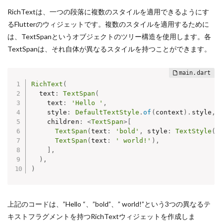
RichTextは、一つの段落に複数のスタイルを適用できるようにす
るFlutterのウィジェットです。複数のスタイルを適用するために
は、TextSpanというオブジェクトのツリー構造を使用します。各
TextSpanは、それ自体が異なるスタイルを持つことができます。
RichText
(
  text
:
TextSpan
(
    text
:
'Hello '
,
    style
:
DefaultTextStyle
.
of
(
context
)
.
style
,
    children
:
<
TextSpan
>
[
TextSpan
(
text
:
'bold'
,
 style
:
TextStyle
(
f
TextSpan
(
text
:
' world!'
)
,
]
,
)
,
)
上記のコードは、”Hello “、”bold”、” world!”という3つの異なるテ
キストフラグメントを持つRichTextウィジェットを作成しま