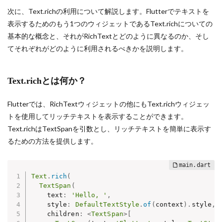
次に、Text.richの利用について解説します。Flutterでテキストを
表示するためのもう1つのウィジェットであるText.richについての
基本的な概念と、それがRichTextとどのように異なるのか、そし
てそれぞれがどのように利用されるべきかを説明します。
Text.richとは何か？
Flutterでは、RichTextウィジェットの他にもText.richウィジェッ
トを使用してリッチテキストを表示することができます。
Text.richはTextSpanを引数とし、リッチテキストを簡単に表示す
るための方法を提供します。
Text
.
rich
(
TextSpan
(
    text
:
'Hello, '
,
    style
:
DefaultTextStyle
.
of
(
context
)
.
style
,
    children
:
<
TextSpan
>
[