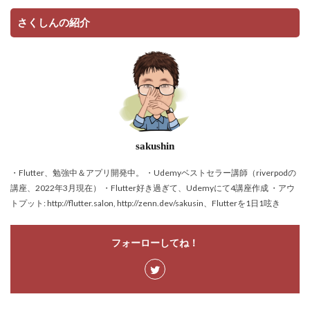
さくしんの紹介
sakushin
・Flutter、勉強中＆アプリ開発中。 ・Udemyベストセラー講師（riverpodの
講座、2022年3月現在） ・Flutter好き過ぎて、Udemyにて4講座作成 ・アウ
トプット: http://flutter.salon, http://zenn.dev/sakusin、Flutterを1日1呟き
フォーローしてね！