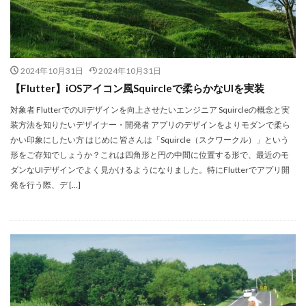
2024年10月31日
2024年10月31日
【Flutter】iOSアイコン風Squircleで柔らかなUIを実装
対象者 FlutterでのUIデザインを向上させたいエンジニア Squircleの概念と実
装方法を知りたいデザイナー・開発者 アプリのデザインをよりモダンで柔ら
かい印象にしたい方 はじめに 皆さんは「Squircle（スクワークル）」という
形をご存知でしょうか？これは四角形と円の中間に位置する形で、最近のモ
ダンなUIデザインでよく見かけるようになりました。特にFlutterでアプリ開
発を行う際、デ […]