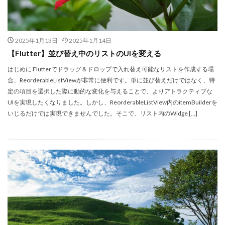
2025年1月13日
2025年1月14日
【Flutter】並び替え中のリストのUIを変える
はじめに Flutterでドラッグ＆ドロップで入れ替え可能なリストを作成する場
合、ReorderableListViewが非常に便利です。単に並び替えだけではなく、特
定の項目を選択した際に動的な変化を与えることで、よりアトラクティブな
UIを実現したくなりました。しかし、ReorderableListView内のitemBuilderを
いじるだけでは実現できませんでした。そこで、リスト内のWidge […]