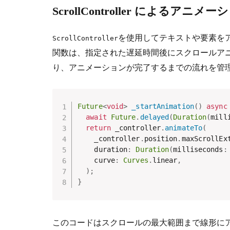
ScrollController によるアニ
を使用してテキストや要素を
ScrollController
関数は、指定された遅延時間後にスクロールア
り、アニメーションが完了するまでの流れを管
Future
<
void
>
_startAnimation
(
)
async
await
Future
.
delayed
(
Duration
(
mill
return
 _controller
.
animateTo
(
    _controller
.
position
.
maxScrollEx
    duration
:
Duration
(
milliseconds
:
    curve
:
Curves
.
linear
,
)
;
}
このコードはスクロールの最大範囲まで線形に