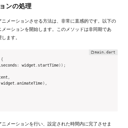
メーションの処理
アニメーションさせる方法は、非常に直感的です。以下の
ニメーションを開始します。このメソッドは非同期であ
理します。
{
iseconds
:
 widget
.
startTime
)
)
;
tent
,
 widget
.
animateTime
)
,
アニメーションを行い、設定された時間内に完了させま