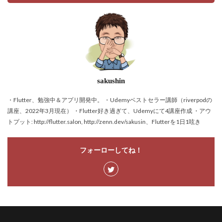
sakushin
・Flutter、勉強中＆アプリ開発中。 ・Udemyベストセラー講師（riverpodの
講座、2022年3月現在） ・Flutter好き過ぎて、Udemyにて4講座作成 ・アウ
トプット: http://flutter.salon, http://zenn.dev/sakusin、Flutterを1日1呟き
フォーローしてね！