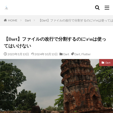
HOME
Dart
【Dart】ファイルの改行で分割するのに\r\nは使って
【Dart】ファイルの改行で分割するのに\r\nは使っ
てはいけない
2023年3月13日
2024年10月13日
Dart
Dart
,
Flutter
Dart