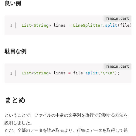
良い例
List
<
String
>
 lines 
=
LineSplitter
.
split
(
file
)
駄目な例
List
<
String
>
 lines 
=
 file
.
split
(
'\r\n'
)
;
まとめ
ということで、ファイルの中身の文字列を改行で分割する方法を
説明しました。
ただ、全部のデータを読み取るより、行毎にデータを取得して処