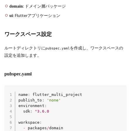
: ドメイン層パッケージ
domain
: Flutterアプリケーション
ui
ワークスペース設定
ルートディレクトリに
を作成し、ワークスペースの
pubspec.yaml
設定を追加します。
pubspec.yaml
name
:
 flutter_multi_project

publish_to
:
'none'
environment
:
  sdk
:
^
3.6
.0
workspace
:
-
 packages
/
domain
