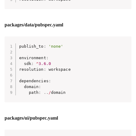
packages/data/pubspec.yaml
publish_to
:
'none'
environment
:
  sdk
:
^
3.6
.0
resolution
:
 workspace

dependencies
:
  domain
:
    path
:
.
.
/
domain
packages/ui/pubspec.yaml