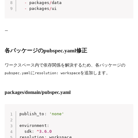
-
 packages
/
data

-
 packages
/
ui
—
各パッケージのpubspec.yaml修正
ワークスペース内で依存関係を解決するため、各パッケージの
に
を追加します。
pubspec.yaml
resolution: workspace
packages/domain/pubspec.yaml
publish_to
:
'none'
environment
:
  sdk
:
^
3.6
.0
resolution
:
 workspace