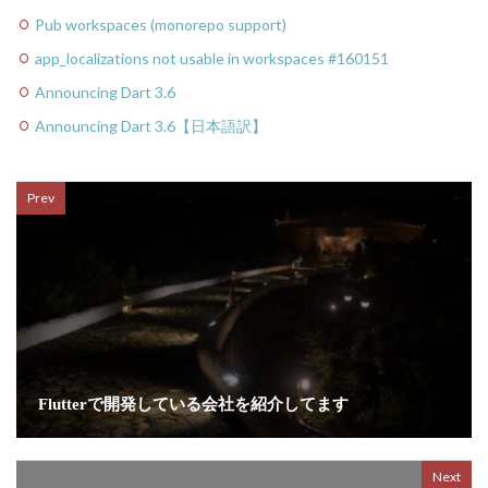
Pub workspaces (monorepo support)
app_localizations not usable in workspaces #160151
Announcing Dart 3.6
Announcing Dart 3.6【日本語訳】
Prev
Flutterで開発している会社を紹介してます
Next