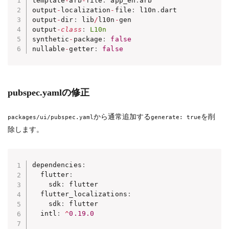
template
-
arb
-
file
:
 app_en
.
arb

output
-
localization
-
file
:
 l10n
.
dart

output
-
dir
:
 lib
/
l10n
-
gen

output
-
class
:
L10n
synthetic
-
package
:
false
nullable
-
getter
:
false
pubspec.yamlの修正
から通常追加する
を削
packages/ui/pubspec.yaml
generate: true
除します。
dependencies
:
  flutter
:
    sdk
:
 flutter

  flutter_localizations
:
    sdk
:
 flutter

  intl
:
^
0.19
.0