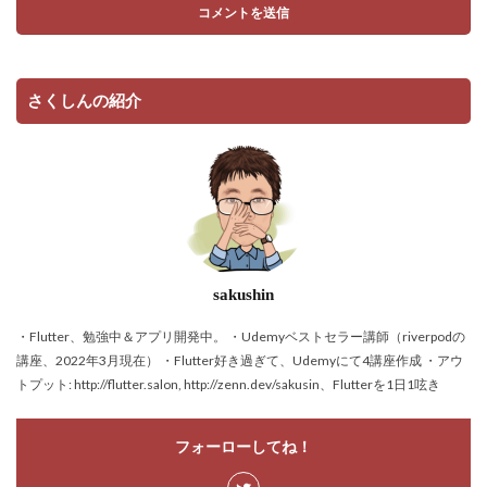
さくしんの紹介
sakushin
・Flutter、勉強中＆アプリ開発中。 ・Udemyベストセラー講師（riverpodの
講座、2022年3月現在） ・Flutter好き過ぎて、Udemyにて4講座作成 ・アウ
トプット: http://flutter.salon, http://zenn.dev/sakusin、Flutterを1日1呟き
フォーローしてね！