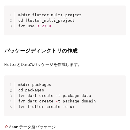
mkdir flutter_multi_project

cd flutter_multi_project

fvm use 
3.27
.0
パッケージディレクトリの作成
FlutterとDartのパッケージを作成します。
mkdir packages

cd packages

fvm dart create 
-
t package data

fvm dart create 
-
t package domain

fvm flutter create 
-
e ui
: データ層パッケージ
data