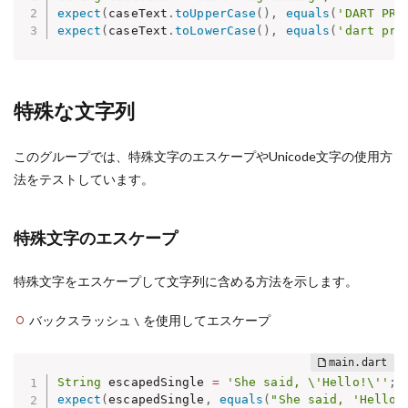
expect
(
caseText
.
toUpperCase
(
)
,
equals
(
'DART PRO
expect
(
caseText
.
toLowerCase
(
)
,
equals
(
'dart pro
特殊な文字列
このグループでは、特殊文字のエスケープやUnicode文字の使用方
法をテストしています。
特殊文字のエスケープ
特殊文字をエスケープして文字列に含める方法を示します。
バックスラッシュ
を使用してエスケープ
\
String
 escapedSingle 
=
'She said, \'Hello!\''
;
expect
(
escapedSingle
,
equals
(
"She said, 'Hello!