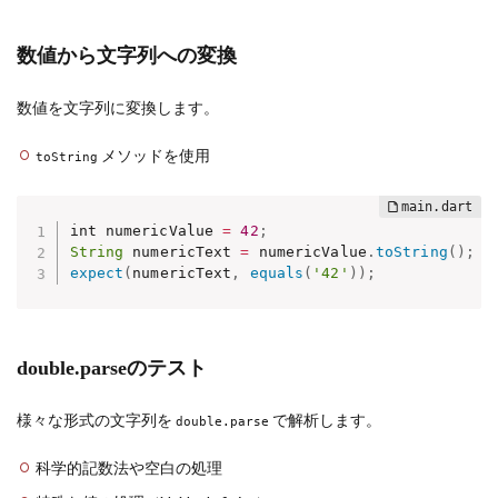
数値から文字列への変換
数値を文字列に変換します。
メソッドを使用
toString
int numericValue 
=
42
;
String
 numericText 
=
 numericValue
.
toString
(
)
;
expect
(
numericText
,
equals
(
'42'
)
)
;
double.parseのテスト
様々な形式の文字列を
で解析します。
double.parse
科学的記数法や空白の処理