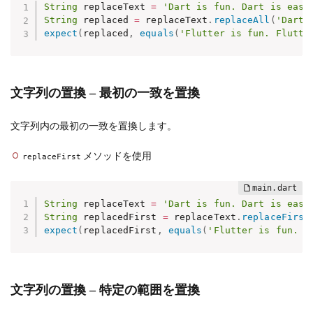
String
 replaceText 
=
'Dart is fun. Dart is easy
String
 replaced 
=
 replaceText
.
replaceAll
(
'Dart'
expect
(
replaced
,
equals
(
'Flutter is fun. Flutte
文字列の置換 – 最初の一致を置換
文字列内の最初の一致を置換します。
メソッドを使用
replaceFirst
String
 replaceText 
=
'Dart is fun. Dart is easy
String
 replacedFirst 
=
 replaceText
.
replaceFirst
expect
(
replacedFirst
,
equals
(
'Flutter is fun. D
文字列の置換 – 特定の範囲を置換