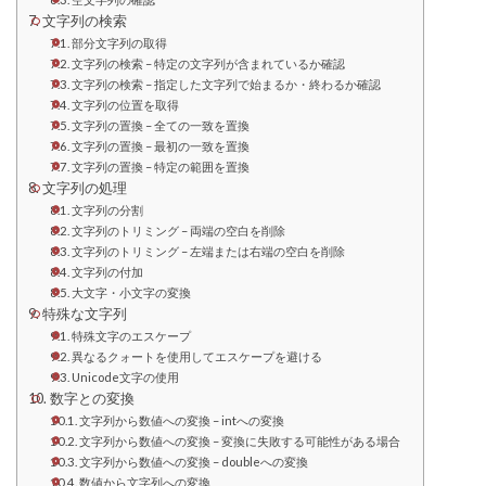
文字列の検索
部分文字列の取得
文字列の検索 – 特定の文字列が含まれているか確認
文字列の検索 – 指定した文字列で始まるか・終わるか確認
文字列の位置を取得
文字列の置換 – 全ての一致を置換
文字列の置換 – 最初の一致を置換
文字列の置換 – 特定の範囲を置換
文字列の処理
文字列の分割
文字列のトリミング – 両端の空白を削除
文字列のトリミング – 左端または右端の空白を削除
文字列の付加
大文字・小文字の変換
特殊な文字列
特殊文字のエスケープ
異なるクォートを使用してエスケープを避ける
Unicode文字の使用
数字との変換
文字列から数値への変換 – intへの変換
文字列から数値への変換 – 変換に失敗する可能性がある場合
文字列から数値への変換 – doubleへの変換
数値から文字列への変換