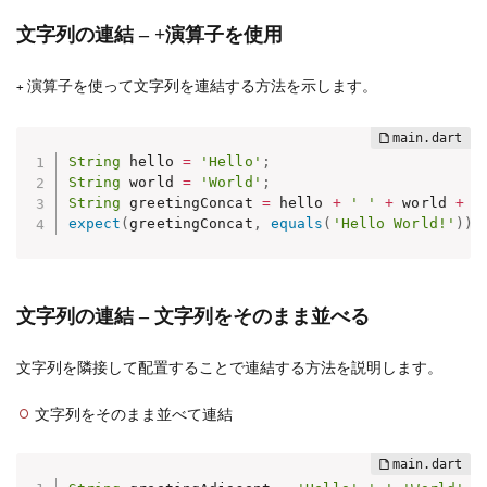
文字列の連結 – +演算子を使用
演算子を使って文字列を連結する方法を示します。
+
String
 hello 
=
'Hello'
;
String
 world 
=
'World'
;
String
 greetingConcat 
=
 hello 
+
' '
+
 world 
+
'
expect
(
greetingConcat
,
equals
(
'Hello World!'
)
)
;
文字列の連結 – 文字列をそのまま並べる
文字列を隣接して配置することで連結する方法を説明します。
文字列をそのまま並べて連結