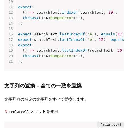
expect
(
(
)
=
>
 searchText
.
indexOf
(
searchText
,
20
)
,
throwsA
(
isA
<
RangeError
>
(
)
)
,
)
;
expect
(
searchText
.
lastIndexOf
(
'e'
)
,
equals
(
17
)
)
expect
(
searchText
.
lastIndexOf
(
'e'
,
15
)
,
equals
(
expect
(
(
)
=
>
 searchText
.
lastIndexOf
(
searchText
,
20
)
,
throwsA
(
isA
<
RangeError
>
(
)
)
,
)
;
文字列の置換 – 全ての一致を置換
文字列内の特定の文字列をすべて置換します。
メソッドを使用
replaceAll