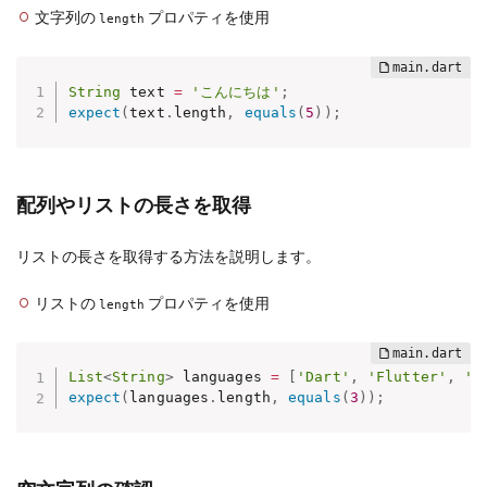
文字列の
プロパティを使用
length
String
 text 
=
'こんにちは'
;
expect
(
text
.
length
,
equals
(
5
)
)
;
配列やリストの長さを取得
リストの長さを取得する方法を説明します。
リストの
プロパティを使用
length
List
<
String
>
 languages 
=
[
'Dart'
,
'Flutter'
,
'J
expect
(
languages
.
length
,
equals
(
3
)
)
;