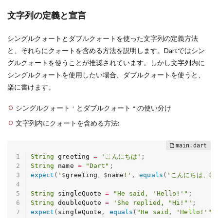
文字列の定義と宣言
シングルクォートとダブルクォートを使った文字列の定義方法
と、それらにクォートを含める方法を説明します。Dartではシン
グルクォートを使うことが推奨されています。しかし文字列内に
シングルクォートを使用したい場合、ダブルクォートを使うと、
楽に書けます。
シングルクォート
とダブルクォート
の使い分け
'
"
文字列内にクォートを含める方法:
String
 greeting 
=
'こんにちは'
;
String
 name 
=
"Dart"
;
expect
(
'
$
greeting
、
$
name
!'
,
equals
(
'こんにちは、Dar
String
 singleQuote 
=
"He said, 'Hello!'"
;
String
 doubleQuote 
=
'She replied, "Hi!"'
;
expect
(
singleQuote
,
equals
(
"He said, 'Hello!'"
)