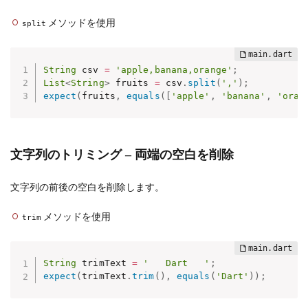
メソッドを使用
split
String
 csv 
=
'apple,banana,orange'
;
List
<
String
>
 fruits 
=
 csv
.
split
(
','
)
;
expect
(
fruits
,
equals
(
[
'apple'
,
'banana'
,
'oran
文字列のトリミング – 両端の空白を削除
文字列の前後の空白を削除します。
メソッドを使用
trim
String
 trimText 
=
'   Dart   '
;
expect
(
trimText
.
trim
(
)
,
equals
(
'Dart'
)
)
;