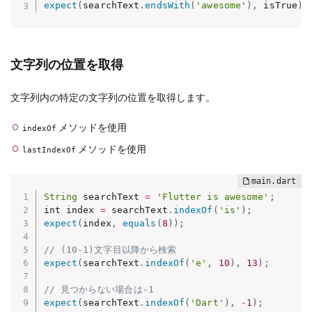
expect
(
searchText
.
endsWith
(
'awesome'
)
,
 isTrue
)
;
文字列の位置を取得
文字列内の特定の文字列の位置を取得します。
メソッドを使用
indexOf
メソッドを使用
lastIndexOf
String
 searchText 
=
'Flutter is awesome'
;
int index 
=
 searchText
.
indexOf
(
'is'
)
;
expect
(
index
,
equals
(
8
)
)
;
// (10-1)文字目以降から検索
expect
(
searchText
.
indexOf
(
'e'
,
10
)
,
13
)
;
// 見つからない場合は-1
expect
(
searchText
.
indexOf
(
'Dart'
)
,
-
1
)
;