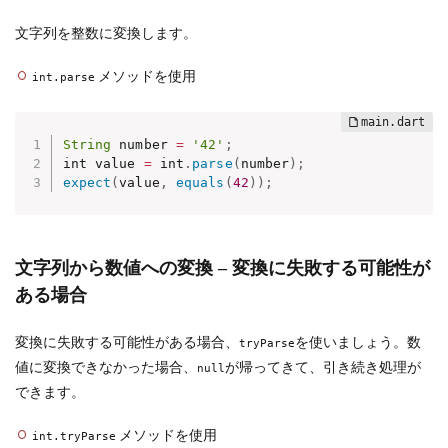
文字列を整数に変換します。
メソッドを使用
int.parse
String
 number 
=
'42'
;
int value 
=
 int
.
parse
(
number
)
;
expect
(
value
,
equals
(
42
)
)
;
文字列から数値への変換 – 変換に失敗する可能性が
ある場合
変換に失敗する可能性がある場合、
を使いましょう。数
tryParse
値に変換できなかった場合、
が帰ってきて、引き続き処理が
null
できます。
メソッドを使用
int.tryParse