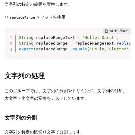
文字列の特定の範囲を置換します。
メソッドを使用
replaceRange
String
 replaceRangeText 
=
'Hello, Dart!'
;
String
 replacedRange 
=
 replaceRangeText
.
replace
expect
(
replacedRange
,
equals
(
'Hello, Flutter!'
)
文字列の処理
このグループでは、文字列の分割やトリミング、文字列の付加、
大文字・小文字の変換をテストしています。
文字列の分割
文字列を特定の区切り文字で分割します。