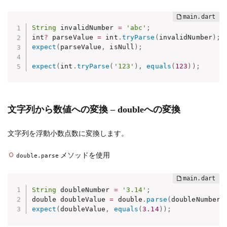
String
 invalidNumber 
=
'abc'
;
int
?
 parseValue 
=
 int
.
tryParse
(
invalidNumber
)
;
expect
(
parseValue
,
 isNull
)
;
expect
(
int
.
tryParse
(
'123'
)
,
equals
(
123
)
)
;
文字列から数値への変換 – doubleへの変換
文字列を浮動小数点数に変換します。
メソッドを使用
double.parse
String
 doubleNumber 
=
'3.14'
;
double doubleValue 
=
 double
.
parse
(
doubleNumber
)
expect
(
doubleValue
,
equals
(
3.14
)
)
;