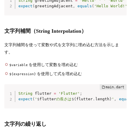
String
 greetingAdjacent 
=
'Hello'
' '
'World'
'
expect
(
greetingAdjacent
,
equals
(
'Hello World!'
)
文字列補間（String Interpolation）
文字列補間を使って変数や式を文字列に埋め込む方法を示しま
す。
を使用して変数を埋め込む
$variable
を使用して式を埋め込む
${expression}
String
 flutter 
=
'Flutter'
;
expect
(
'
$
flutter
の長さは
${
flutter
.
length
}
'
,
equal
文字列の繰り返し