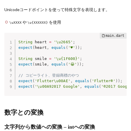
Unicodeコードポイントを使って特殊文字を表現します。
や
を使用
\uXXXX
\u{XXXXXX}
String
 heart 
=
'\u2665'
;
expect
(
heart
,
equals
(
'♥'
)
)
;
String
 smile 
=
'\u{1F600}'
;
expect
(
smile
,
equals
(
'😀'
)
)
;
// コピーライト、登録商標のやつ
expect
(
'Flutter\u00AE'
,
equals
(
'Flutter®'
)
)
;
expect
(
'\u00A92017 Google'
,
equals
(
'©2017 Googl
数字との変換
文字列から数値への変換 – intへの変換