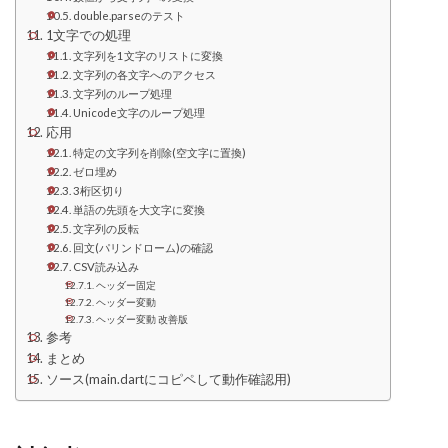
double.parseのテスト
1文字での処理
文字列を1文字のリストに変換
文字列の各文字へのアクセス
文字列のループ処理
Unicode文字のループ処理
応用
特定の文字列を削除(空文字に置換)
ゼロ埋め
3桁区切り
単語の先頭を大文字に変換
文字列の反転
回文(パリンドローム)の確認
CSV読み込み
ヘッダー固定
ヘッダー変動
ヘッダー変動 改善版
参考
まとめ
ソース(main.dartにコピペして動作確認用)