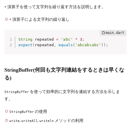
演算子を使って文字列を繰り返す方法を説明します。
*
演算子による文字列の繰り返し
*
String
 repeated 
=
'abc'
*
3
;
expect
(
repeated
,
equals
(
'abcabcabc'
)
)
;
StringBuffer(何回も文字列連結をするときは早くな
る)
を使って効率的に文字列を連結する方法を示しま
StringBuffer
す。
の使用
StringBuffer
,
,
メソッドの利用
write
writeAll
writeln