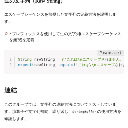
生の文字列（Raw String）
エスケープシーケンスを無視した文字列の定義方法を説明しま
す。
プレフィックスを使用して生の文字列(エスケープシーケンス
r
を無視)を定義
String
 rawString 
=
r'これは\nエスケープされません。'
expect
(
rawString
,
equals
(
'これは\\nエスケープされま
連結
このグループでは、文字列の連結方法についてテストしていま
す。演算子や文字列補間、繰り返し、
の使用方法を
StringBuffer
確認します。