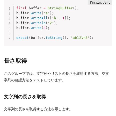
final
 buffer 
=
StringBuffer
(
)
;
buffer
.
write
(
'a'
)
;
buffer
.
writeAll
(
[
'b'
,
1
]
)
;
buffer
.
writeln
(
'2'
)
;
buffer
.
write
(
3
)
;
expect
(
buffer
.
toString
(
)
,
'ab12\n3'
)
;
長さ取得
このグループでは、文字列やリストの長さを取得する方法、空文
字列の確認方法をテストしています。
文字列の長さを取得
文字列の長さを取得する方法を示します。