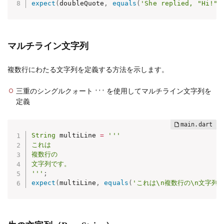
expect
(
doubleQuote
,
equals
(
'She replied, "Hi!"'
マルチライン文字列
複数行にわたる文字列を定義する方法を示します。
三重のシングルクォート
を使用してマルチライン文字列を
'''
定義
String
 multiLine 
=
'''

これは

複数行の

文字列です。

'''
;
expect
(
multiLine
,
equals
(
'これは\n複数行の\n文字列で