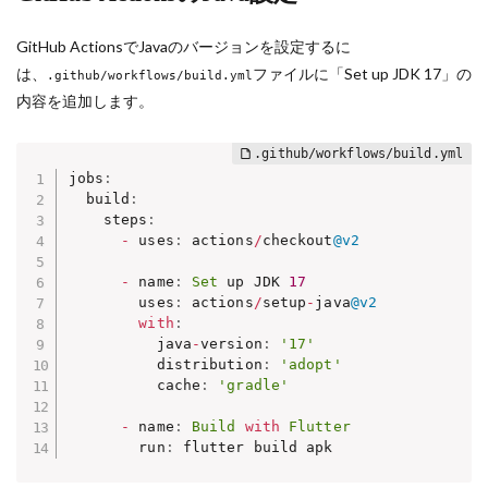
GitHub ActionsでJavaのバージョンを設定するに
は、
ファイルに「Set up JDK 17」の
.github/workflows/build.yml
内容を追加します。
jobs
:
  build
:
    steps
:
-
 uses
:
 actions
/
checkout
@v2
-
 name
:
Set
 up JDK 
17
        uses
:
 actions
/
setup
-
java
@v2
with
:
          java
-
version
:
'17'
          distribution
:
'adopt'
          cache
:
'gradle'
-
 name
:
Build
with
Flutter
        run
:
 flutter build apk