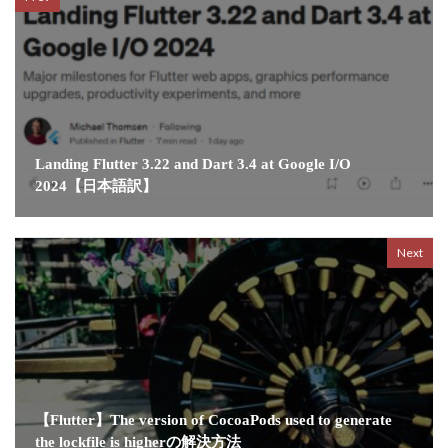
Landing Flutter 3.22 and Dart 3.4 at Google I/O
2024【日本語訳】
Next
【Flutter】The version of CocoaPods used to generate
the lockfile is higherの解決方法