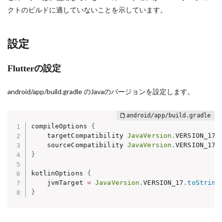
クトのビルドに適していないことを示しています。
設定
Flutterの設定
android/app/build.gradle のJavaのバージョンを設定します。
compileOptions 
{
    targetCompatibility 
JavaVersion
.
VERSION_17

    sourceCompatibility 
JavaVersion
.
}
kotlinOptions 
{
    jvmTarget 
=
JavaVersion
.
VERSION_17
.
toString
}