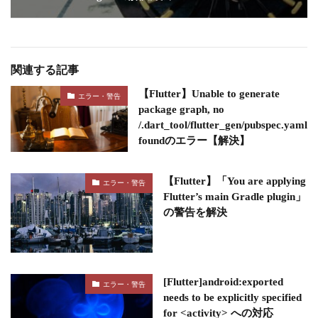
関連する記事
【Flutter】Unable to generate
エラー・警告
package graph, no
/.dart_tool/flutter_gen/pubspec.yaml
foundのエラー【解決】
【Flutter】「You are applying
エラー・警告
Flutter’s main Gradle plugin」
の警告を解決
[Flutter]android:exported
エラー・警告
needs to be explicitly specified
for <activity> への対応