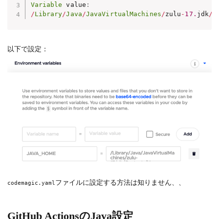
Variable
 value
:
/
Library
/
Java
/
JavaVirtualMachines
/
zulu
-
17.
jdk
/
C
以下で設定：
ファイルに設定する方法は知りません、、
codemagic.yaml
GitHub ActionsのJava設定