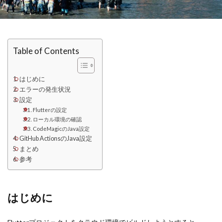
Table of Contents
はじめに
エラーの発生状況
設定
Flutterの設定
ローカル環境の確認
CodeMagicのJava設定
GitHub ActionsのJava設定
まとめ
参考
はじめに