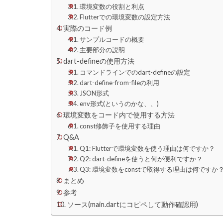
環境変数の役割と利点
Flutterでの環境変数の設定方法
実際のコード例
サンプルコードの概要
主要部分の説明
dart-defineの使用方法
コマンドラインでのdart-defineの設定
dart-define-from-fileの利用
JSON形式
env形式(というのかな、、)
環境変数をコード内で使用する方法
const修飾子を使用する理由
Q&A
Q1: Flutterで環境変数を使う理由は何ですか？
Q2: dart-defineを使うと何が便利ですか？
Q3: 環境変数をconstで取得する理由は何ですか
まとめ
参考
ソース(main.dartにコピペして動作確認用)