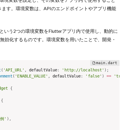
ます。環境変数は、APIのエンドポイントやアプリ機能
という2つの環境変数をFlutterアプリ内で使用し、動的に
・無効化するものです。環境変数を用いたことで、開発・
。
t
(
'API_URL'
,
 defaultValue
:
'http://localhost'
)
;
onment
(
'ENABLE_VALUE'
,
 defaultValue
:
'false'
)
==
'true'
dget
{
{
の例'
)
,