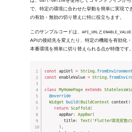
dart-define
で、特定の環境に合わせた挙動を簡単に実現でき
の有効・無効の切り替えに特に役立ちます。
このサンプルコードは、
と
API_URL
ENABLE_VALUE
APIの接続先を変えたり、特定の機能を有効化
本番環境を簡単に切り替えられる点が特徴です
const
 apiUrl 
=
String
.
fromEnvironmen
const
 enableValue 
=
String
.
fromEnvir
class
MyHomePage
extends
StatelessWi
@override
Widget
build
(
BuildContext
 context
)
return
Scaffold
(
      appBar
:
AppBar
(
        title
:
Text
(
'Flutter環境変数
)
,