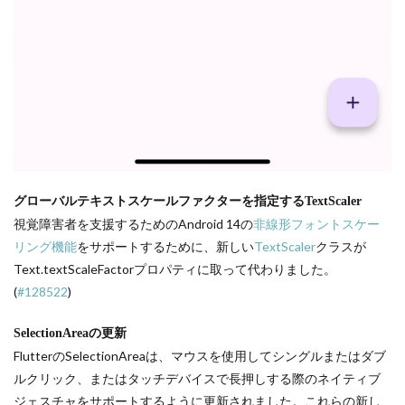
グローバルテキストスケールファクターを指定するTextScaler
視覚障害者を支援するためのAndroid 14の
非線形フォントスケー
リング機能
をサポートするために、新しい
TextScaler
クラスが
Text.textScaleFactorプロパティに取って代わりました。
(
#128522
)
SelectionAreaの更新
FlutterのSelectionAreaは、マウスを使用してシングルまたはダブ
ルクリック、またはタッチデバイスで長押しする際のネイティブ
ジェスチャをサポートするように更新されました。これらの新し