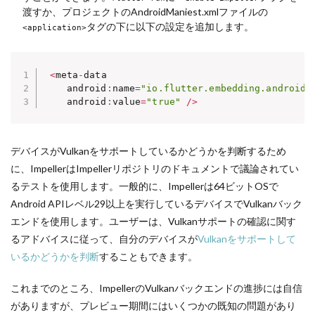
渡すか、プロジェクトのAndroidManiest.xmlファイルの
タグの下に以下の設定を追加します。
<application>
<
meta
-
data 

    android
:
name
=
"io.flutter.embedding.android.
    android
:
value
=
"true"
/
>
デバイスがVulkanをサポートしているかどうかを判断するため
に、ImpellerはImpellerリポジトリのドキュメントで議論されてい
るテストを使用します。一般的に、Impellerは64ビットOSで
Android APIレベル29以上を実行しているデバイスでVulkanバック
エンドを使用します。ユーザーは、Vulkanサポートの確認に関す
るアドバイスに従って、自分のデバイスが
Vulkanをサポートして
いるかどうかを判断
することもできます。
これまでのところ、ImpellerのVulkanバックエンドの進捗には自信
がありますが、プレビュー期間にはいくつかの既知の問題があり