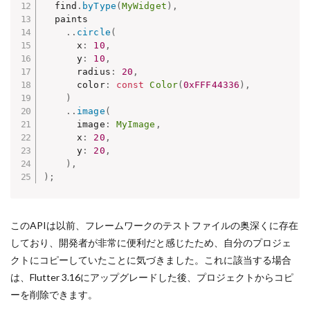
  find
.
byType
(
MyWidget
)
,
  paints

.
.
circle
(
      x
:
10
,
      y
:
10
,
      radius
:
20
,
      color
:
const
Color
(
0xFFF44336
)
,
)
.
.
image
(
      image
:
MyImage
,
      x
:
20
,
      y
:
20
,
)
,
)
;
このAPIは以前、フレームワークのテストファイルの奥深くに存在
しており、開発者が非常に便利だと感じたため、自分のプロジェ
クトにコピーしていたことに気づきました。これに該当する場合
は、Flutter 3.16にアップグレードした後、プロジェクトからコピ
ーを削除できます。