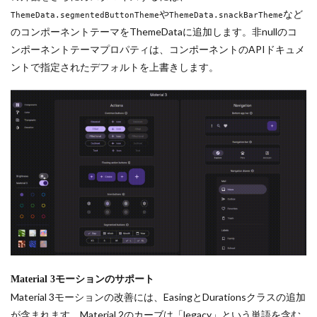
や
など
ThemeData.segmentedButtonTheme
ThemeData.snackBarTheme
のコンポーネントテーマをThemeDataに追加します。非nullのコ
ンポーネントテーマプロパティは、コンポーネントのAPIドキュメ
ントで指定されたデフォルトを上書きします。
Material 3モーションのサポート
Material 3モーションの改善には、EasingとDurationsクラスの追加
が含まれます。Material 2のカーブは「legacy」という単語を含む