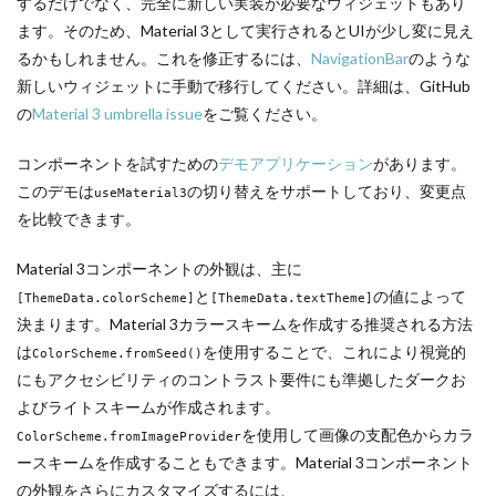
するだけでなく、完全に新しい実装が必要なウィジェットもあり
ます。そのため、Material 3として実行されるとUIが少し変に見え
るかもしれません。これを修正するには、
NavigationBar
のような
新しいウィジェットに手動で移行してください。詳細は、GitHub
の
Material 3 umbrella issue
をご覧ください。
コンポーネントを試すための
デモアプリケーション
があります。
このデモは
の切り替えをサポートしており、変更点
useMaterial3
を比較できます。
Material 3コンポーネントの外観は、主に
と
の値によって
[ThemeData.colorScheme]
[ThemeData.textTheme]
決まります。Material 3カラースキームを作成する推奨される方法
は
を使用することで、これにより視覚的
ColorScheme.fromSeed()
にもアクセシビリティのコントラスト要件にも準拠したダークお
よびライトスキームが作成されます。
を使用して画像の支配色からカラ
ColorScheme.fromImageProvider
ースキームを作成することもできます。Material 3コンポーネント
の外観をさらにカスタマイズするには、