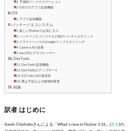
予測的バックナビゲーション
iOSでのアプリ拡張機能
iOS
アプリ拡張機能
パッケージエコシステム
新しいFlutterのお気に入り
パッケージエコシステムの初のバーチャルサミット
クラウドベースのGoogleマップスタイリング
Camera Xの改善
macOSビデオプレーヤー
DevTools
DevTools 拡張機能
DevToolsのアップデート
VS Code UIの発見性
廃止予定および破壊的変更
結論
訳者 はじめに
Kevin Chisholmさんによる「What’s new in Flutter 3.16」(
原文
)の