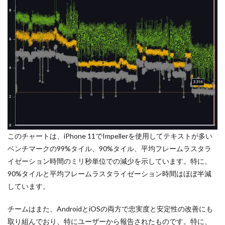
このチャートは、iPhone 11でImpellerを使用してテキストが多い
ベンチマークの99%タイル、90%タイル、平均フレームラスタラ
イゼーション時間のミリ秒単位での減少を示しています。特に、
90%タイルと平均フレームラスタライゼーション時間はほぼ半減
しています。
チームはまた、AndroidとiOSの両方で忠実度と安定性の改善にも
取り組んでおり、特にユーザーから報告されたものです。特に、