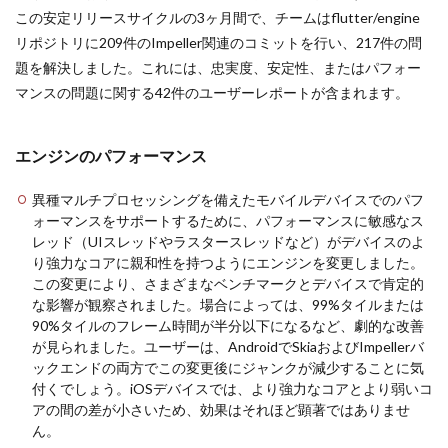
この安定リリースサイクルの3ヶ月間で、チームはflutter/engine
リポジトリに209件のImpeller関連のコミットを行い、217件の問
題を解決しました。これには、忠実度、安定性、またはパフォー
マンスの問題に関する42件のユーザーレポートが含まれます。
エンジンのパフォーマンス
異種マルチプロセッシングを備えたモバイルデバイスでのパフ
ォーマンスをサポートするために、パフォーマンスに敏感なス
レッド（UIスレッドやラスタースレッドなど）がデバイスのよ
り強力なコアに親和性を持つようにエンジンを変更しました。
この変更により、さまざまなベンチマークとデバイスで肯定的
な影響が観察されました。場合によっては、99%タイルまたは
90%タイルのフレーム時間が半分以下になるなど、劇的な改善
が見られました。ユーザーは、AndroidでSkiaおよびImpellerバ
ックエンドの両方でこの変更後にジャンクが減少することに気
付くでしょう。iOSデバイスでは、より強力なコアとより弱いコ
アの間の差が小さいため、効果はそれほど顕著ではありませ
ん。