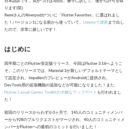
日本語訳です。気がつけば3回目。勝手に訳して、後から許可を取
ります(笑)
RemiさんのRiverpodがついに「Flutter Favorites」に選ばれまし
た！バージョン1になる前から使っていて、
Udemyで講座
まで出し
たので、非常に嬉しいです！
はじめに
四半期ごとのFlutter安定版リリース、今回はFlutter 3.16へようこ
そ。このリリースでは、Material 3が新しいデフォルトテーマとし
て設定され、ImpellerのプレビューがAndroidに提供され、
DevTools用の拡張機能の追加などが可能になりました！また、
Flutter Casual Games Toolkitの大幅なアップデート
も行われまし
た！
前回のリリースからわずか3ヶ月で、145人のコミュニティメンバ
ーから928のプルリクエストがマージされ、40人のコミュニティメ
ンバーがFlutterへの最初のコミットを行いました！