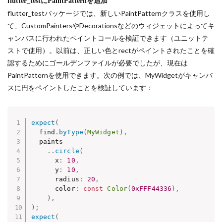
flutter_testにPaintPatternを追加
flutter_testパッケージでは、新しいPaintPatternクラスを使用し
て、CustomPaintersやDecorationsなどのウィジェットによってキ
ャンバスに行われたペイントコールを検証できます（ユニットテ
ストで使用）。以前は、正しい色とrectがペイントされたことを確
認するためにゴールデンファイルが必要でしたが、現在は
PaintPatternを使用できます。次の例では、MyWidgetがキャンバ
スに円をペイントしたことを検証しています：
expect
(
  find
.
byType
(
MyWidget
)
,
  paints

.
.
circle
(
      x
:
10
,
      y
:
10
,
      radius
:
20
,
      color
:
const
Color
(
0xFFF44336
)
,
)
,
)
;
expect
(