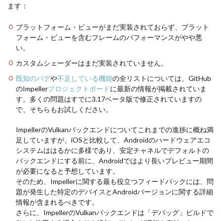
ます：
プラットフォーム・ビューがまだ実装されておらず、プラット
フォーム・ビューを含むフレームのパフォーマンスがやや悪
い。
カスタムシェーダーはまだ実装されていません。
既知のバグ
や
不足している機能
の全リストについては、GitHub
のImpeller
プロジェクトボード
に最新の情報が掲載されていま
す。多くの問題はすでに3.17ベータ版で修正されていますの
で、そちらもお試しください。
ImpellerのVulkanバックエンドについてこれまでの進捗に概ね満
足していますが、iOSと比較して、Androidのハードウェアエコ
システムははるかに多様であり、安定チャネルでデフォルトの
バックエンドにする前に、Androidではより長いプレビュー期間
が必要になると予想しています。
そのため、Impellerに関する最も役立つフィードバックには、問
題が発生した特定のデバイスとAndroidバージョンに関する詳細
情報が含まれるべきです。
さらに、ImpellerのVulkanバックエンドは「デバッグ」ビルドで