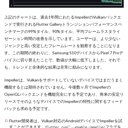
上記のチャートは、過去1年間にわたるImpellerのVulkanバックエ
ンドで実行されるFlutter Galleryトランジションパフォーマンスベ
ンチマークの99%タイル、90%タイル、平均フレームラスタライ
ゼーション時間の改善を示しています。ユーザーは、より少ない
ジャンクと高い安定したフレームレートを観察することになりま
す。この期間の終わりに、Samsung S10デバイスからPixel 7 Proデ
バイスに切り替えたことで、数値が大幅に低下しました。それで
も、トレンドと全体的な結果は非常に励みになります。
Impellerは、Vulkanをサポートしていないデバイスではまだうまく
機能するとは期待されていません。今後数ヶ月でImpellerの
OpenGLバックエンドを機能完全にする予定であり、将来の安定リ
リースでそのようなデバイスでのImpellerの特性に関するフィード
バックも求める予定です。
Flutter開発者は、Vulkan対応のAndroidデバイスでImpellerを試
すことができます。
に
フラグを
flutter run
--enable-impeller