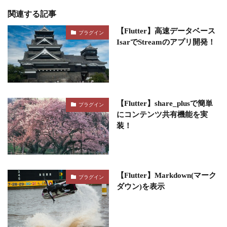
関連する記事
【Flutter】高速データベース
プラグイン
IsarでStreamのアプリ開発！
【Flutter】share_plusで簡単
プラグイン
にコンテンツ共有機能を実
装！
【Flutter】Markdown(マーク
プラグイン
ダウン)を表示