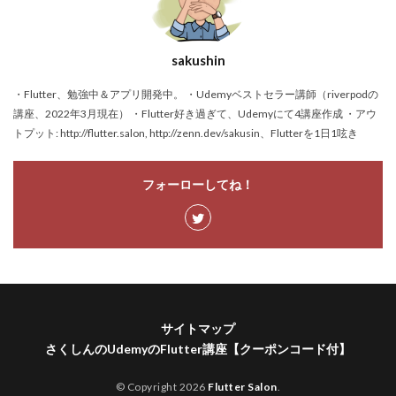
sakushin
・Flutter、勉強中＆アプリ開発中。 ・Udemyベストセラー講師（riverpodの
講座、2022年3月現在） ・Flutter好き過ぎて、Udemyにて4講座作成 ・アウ
トプット: http://flutter.salon, http://zenn.dev/sakusin、Flutterを1日1呟き
フォーローしてね！
サイトマップ
さくしんのUdemyのFlutter講座【クーポンコード付】
© Copyright 2026
Flutter Salon
.