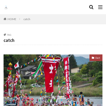
HOME
catch
TAG
catch
Dart