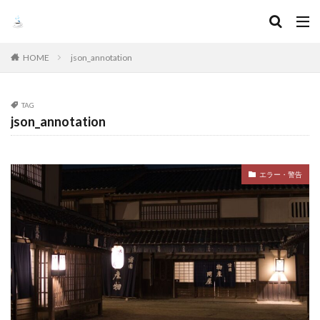
HOME
json_annotation
TAG
json_annotation
エラー・警告