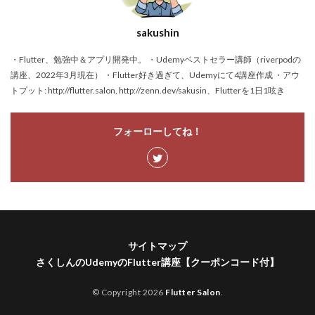
sakushin
・Flutter、勉強中＆アプリ開発中。 ・Udemyベストセラー講師（riverpodの
講座、2022年3月現在） ・Flutter好き過ぎて、Udemyにて4講座作成 ・アウ
トプット: http://flutter.salon, http://zenn.dev/sakusin、Flutterを1日1呟き
フォーローしてね！
サイトマップ
さくしんのUdemyのFlutter講座【クーポンコード付】
© Copyright 2026
Flutter Salon
.