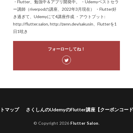
・Flutter、勉強中＆アプリ開発中。 ・Udemyベストセラ
ー講師（riverpodの講座、2022年3月現在） ・Flutter好
き過ぎて、Udemyにて4講座作成 ・アウトプット:
http://flutter.salon, http://zenn.dev/sakusin、Flutterを1
日1呟き
フォーローしてね！
トマップ
さくしんのUdemyのFlutter講座【クーポンコー
© Copyright 2026
Flutter Salon
.