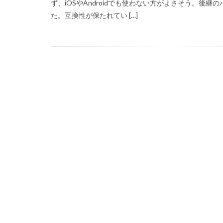
ず、iOSやAndroidでも使わない方がよさそう。後継のパッ
た。互換性が保たれてい […]