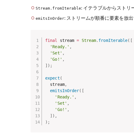
: イテラブルからストリ
Stream.fromIterable
: ストリームが順番に要素を放
emitsInOrder
final
 stream 
=
Stream
.
fromIterable
(
[
'Ready.'
,
'Set'
,
'Go!'
,
]
)
;
expect
(
  stream
,
emitsInOrder
(
[
'Ready.'
,
'Set'
,
'Go!'
,
]
)
,
)
;