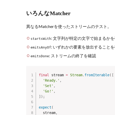
いろんなMatcher
異なるMatcherを使ったストリームのテスト。
: 文字列が特定の文字で始まるか
startsWith
: いずれかの要素を放出すること
emitsAnyOf
: ストリームの終了を確認
emitsDone
final
 stream 
=
Stream
.
fromIterable
(
[
'Ready.'
,
'Set'
,
'Go!'
,
]
)
;
expect
(
  stream
,