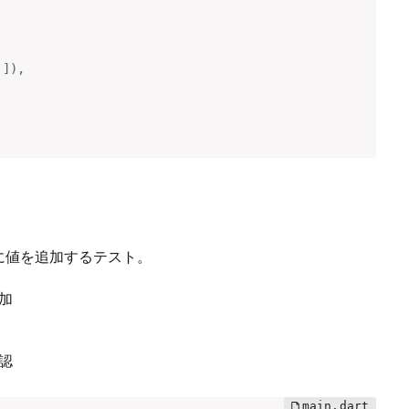
'
]
)
,
に値を追加するテスト。
加
認