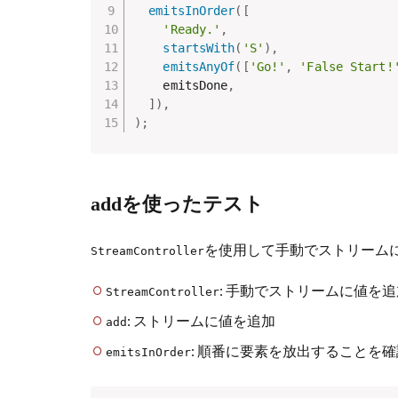
emitsInOrder
(
[
'Ready.'
,
startsWith
(
'S'
)
,
emitsAnyOf
(
[
'Go!'
,
'False Start!
    emitsDone
,
]
)
,
)
;
addを使ったテスト
を使用して手動でストリーム
StreamController
: 手動でストリームに値を追
StreamController
: ストリームに値を追加
add
: 順番に要素を放出することを確
emitsInOrder