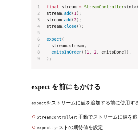
final
 stream 
=
StreamController
<
int
>
stream
.
add
(
1
)
;
stream
.
add
(
2
)
;
stream
.
close
(
)
;
expect
(
  stream
.
stream
,
emitsInOrder
(
[
1
,
2
,
 emitsDone
]
)
,
)
;
expect を前にもかける
をストリームに値を追加する前に使用す
expect
: 手動でストリームに値を追
StreamController
: テストの期待値を設定
expect