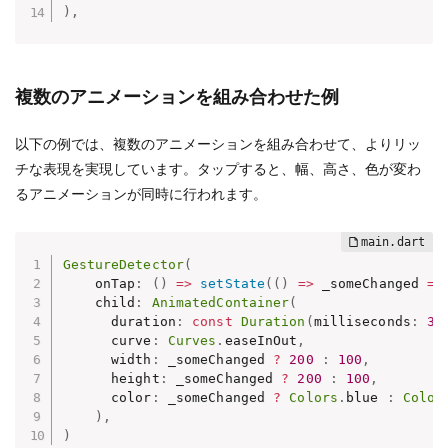
)
,
複数のアニメーションを組み合わせた例
以下の例では、複数のアニメーションを組み合わせて、よりリッ
チな表現を実現しています。タップすると、幅、高さ、色が変わ
るアニメーションが同時に行われます。
GestureDetector
(
    onTap
:
(
)
=
>
setState
(
(
)
=
>
 _someChanged 
=
    child
:
AnimatedContainer
(
      duration
:
const
Duration
(
milliseconds
:
30
      curve
:
Curves
.
easeInOut
,
      width
:
 _someChanged 
?
200
:
100
,
      height
:
 _someChanged 
?
200
:
100
,
      color
:
 _someChanged 
?
Colors
.
blue 
:
Color
)
,
)