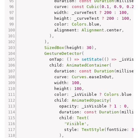
              duration
:
const
Duration
(
millisec
              curve
:
const
Cubic
(
0.1
,
0.9
,
0.2
,
              width
:
 _curveTest 
?
200
:
100
,
              height
:
 _curveTest 
?
200
:
100
,
              color
:
Colors
.
blue
,
              alignment
:
Alignment
.
center
,
)
,
)
,
SizedBox
(
height
:
30
)
,
GestureDetector
(
            onTap
:
(
)
=
>
setState
(
(
)
=
>
 _isVisi
            child
:
AnimatedContainer
(
              duration
:
const
Duration
(
millisec
              curve
:
Curves
.
easeInOut
,
              width
:
100
,
              height
:
100
,
              color
:
 _isVisible 
?
Colors
.
blue 
:
              child
:
AnimatedOpacity
(
                opacity
:
 _isVisible 
?
1
:
0
,
                duration
:
const
Duration
(
millis
                child
:
Text
(
'Visible'
,
                  style
:
TextStyle
(
fontSize
:
32
)
,