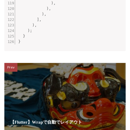
)
,
)
,
)
,
]
,
)
,
)
;
}
}
Prev
【Flutter】Wrapで自動でレイアウト