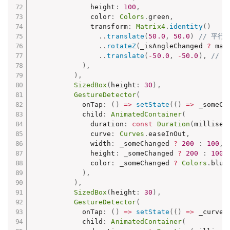
              height
:
100
,
              color
:
Colors
.
green
,
              transform
:
Matrix4
.
identity
(
)
.
.
translate
(
50.0
,
50.0
)
// 平
.
.
rotateZ
(
_isAngleChanged 
?
 mat
.
.
translate
(
-
50.0
,
-
50.0
)
,
//
)
,
)
,
SizedBox
(
height
:
30
)
,
GestureDetector
(
            onTap
:
(
)
=
>
setState
(
(
)
=
>
 _someCh
            child
:
AnimatedContainer
(
              duration
:
const
Duration
(
millisec
              curve
:
Curves
.
easeInOut
,
              width
:
 _someChanged 
?
200
:
100
,
              height
:
 _someChanged 
?
200
:
100
,
              color
:
 _someChanged 
?
Colors
.
blue
)
,
)
,
SizedBox
(
height
:
30
)
,
GestureDetector
(
            onTap
:
(
)
=
>
setState
(
(
)
=
>
 _curveT
            child
:
AnimatedContainer
(