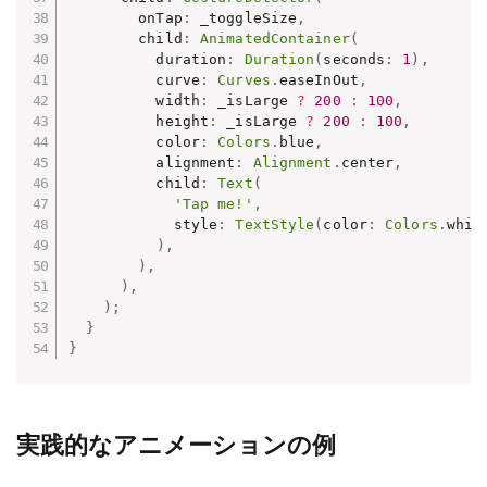
        onTap
:
 _toggleSize
,
        child
:
AnimatedContainer
(
          duration
:
Duration
(
seconds
:
1
)
,
          curve
:
Curves
.
easeInOut
,
          width
:
 _isLarge 
?
200
:
100
,
          height
:
 _isLarge 
?
200
:
100
,
          color
:
Colors
.
blue
,
          alignment
:
Alignment
.
center
,
          child
:
Text
(
'Tap me!'
,
            style
:
TextStyle
(
color
:
Colors
.
whit
)
,
)
,
)
,
)
;
}
}
実践的なアニメーションの例