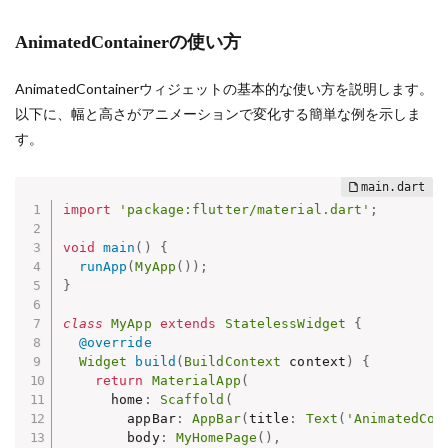
AnimatedContainerの使い方
AnimatedContainerウィジェットの基本的な使い方を説明します。
以下に、幅と高さがアニメーションで変化する簡単な例を示しま
す。
import
'package:flutter/material.dart'
;
void
main
(
)
{
runApp
(
MyApp
(
)
)
;
}
class
MyApp
extends
StatelessWidget
{
@override
Widget
build
(
BuildContext
 context
)
{
return
MaterialApp
(
      home
:
Scaffold
(
        appBar
:
AppBar
(
title
:
Text
(
'AnimatedCon
        body
:
MyHomePage
(
)
,