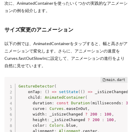
次に、AnimatedContainerを使ったいくつかの実践的なアニメーシ
ョンの例を紹介します。
サイズ変更のアニメーション
以下の例では、AnimatedContainerをタップすると、幅と高さがア
ニメーションで変化します。さらに、アニメーションの速度を
Curves.fastOutSlowInに設定して、アニメーションの進行をより
自然に見せています。
GestureDetector
(
    onTap
:
(
)
=
>
setState
(
(
)
=
>
 _isSizeChanged 
    child
:
AnimatedContainer
(
      duration
:
const
Duration
(
milliseconds
:
30
      curve
:
Curves
.
easeInOut
,
      width
:
 _isSizeChanged 
?
200
:
100
,
      height
:
 _isSizeChanged 
?
200
:
100
,
      color
:
Colors
.
blue
,
      alignment
:
Alignment
.
center
,