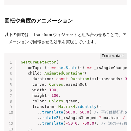
回転や角度のアニメーション
以下の例では、Transform ウィジェットと組み合わせることで、ア
ニメーションで回転させる効果を実現しています。
GestureDetector
(
    onTap
:
(
)
=
>
setState
(
(
)
=
>
 _isAngleChanged
    child
:
AnimatedContainer
(
      duration
:
const
Duration
(
milliseconds
:
30
      curve
:
Curves
.
easeInOut
,
      width
:
100
,
      height
:
100
,
      color
:
Colors
.
green
,
      transform
:
Matrix4
.
identity
(
)
.
.
translate
(
50.0
,
50.0
)
// 平行移動行列を
.
.
rotateZ
(
_isAngleChanged 
?
 math
.
pi 
/
2
.
.
translate
(
-
50.0
,
-
50.0
)
,
// 逆の平行移
)
,