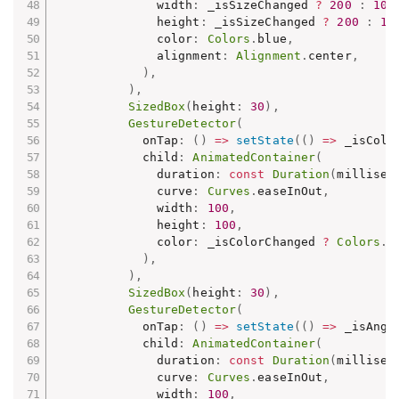
              width
:
 _isSizeChanged 
?
200
:
100
              height
:
 _isSizeChanged 
?
200
:
10
              color
:
Colors
.
blue
,
              alignment
:
Alignment
.
center
,
)
,
)
,
SizedBox
(
height
:
30
)
,
GestureDetector
(
            onTap
:
(
)
=
>
setState
(
(
)
=
>
 _isColo
            child
:
AnimatedContainer
(
              duration
:
const
Duration
(
millisec
              curve
:
Curves
.
easeInOut
,
              width
:
100
,
              height
:
100
,
              color
:
 _isColorChanged 
?
Colors
.
b
)
,
)
,
SizedBox
(
height
:
30
)
,
GestureDetector
(
            onTap
:
(
)
=
>
setState
(
(
)
=
>
 _isAngl
            child
:
AnimatedContainer
(
              duration
:
const
Duration
(
millisec
              curve
:
Curves
.
easeInOut
,
              width
:
100
,