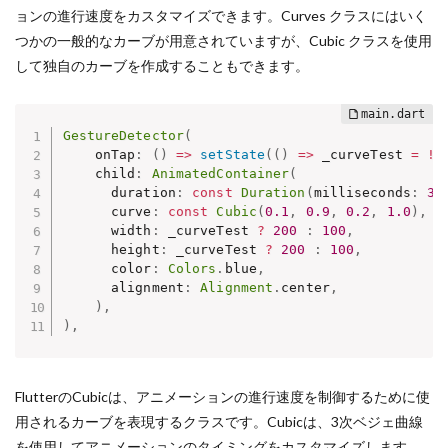
ョンの進行速度をカスタマイズできます。Curves クラスにはいく
つかの一般的なカーブが用意されていますが、Cubic クラスを使用
して独自のカーブを作成することもできます。
GestureDetector
(
    onTap
:
(
)
=
>
setState
(
(
)
=
>
 _curveTest 
=
!
_
    child
:
AnimatedContainer
(
      duration
:
const
Duration
(
milliseconds
:
30
      curve
:
const
Cubic
(
0.1
,
0.9
,
0.2
,
1.0
)
,
      width
:
 _curveTest 
?
200
:
100
,
      height
:
 _curveTest 
?
200
:
100
,
      color
:
Colors
.
blue
,
      alignment
:
Alignment
.
center
,
)
,
)
,
FlutterのCubicは、アニメーションの進行速度を制御するために使
用されるカーブを表現するクラスです。Cubicは、3次ベジェ曲線
を使用してアニメーションのタイミングをカスタマイズします。