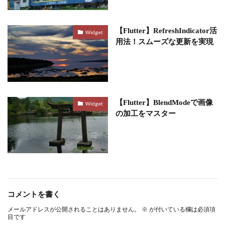
【Flutter】​RefreshIndicator活
Widget
用法！スムーズな更新を実現
【Flutter】BlendModeで画像
Widget
の加工をマスター
コメントを書く
メールアドレスが公開されることはありません。
※
が付いている欄は必須項
目です