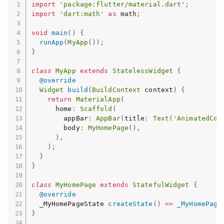
import
'package:flutter/material.dart'
;
import
'dart:math'
as
 math
;
void
main
(
)
{
runApp
(
MyApp
(
)
)
;
}
class
MyApp
extends
StatelessWidget
{
@override
Widget
build
(
BuildContext
 context
)
{
return
MaterialApp
(
      home
:
Scaffold
(
        appBar
:
AppBar
(
title
:
Text
(
'AnimatedCon
        body
:
MyHomePage
(
)
,
)
,
)
;
}
}
class
MyHomePage
extends
StatefulWidget
{
@override
  _MyHomePageState 
createState
(
)
=
>
_MyHomePage
}