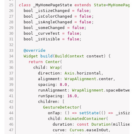
class
 _MyHomePageState 
extends
State
<
MyHomePage
  bool _isSizeChanged 
=
false
;
  bool _isColorChanged 
=
false
;
  bool _isAngleChanged 
=
false
;
  bool _someChanged 
=
false
;
  bool _curveTest 
=
false
;
  bool _isVisible 
=
false
;
@override
Widget
build
(
BuildContext
 context
)
{
return
Center
(
      child
:
Wrap
(
        direction
:
Axis
.
horizontal
,
        alignment
:
WrapAlignment
.
center
,
        spacing
:
8.0
,
        runAlignment
:
WrapAlignment
.
spaceBetwee
        runSpacing
:
16.0
,
        children
:
[
GestureDetector
(
            onTap
:
(
)
=
>
setState
(
(
)
=
>
 _isSize
            child
:
AnimatedContainer
(
              duration
:
const
Duration
(
millisec
              curve
:
Curves
.
easeInOut
,