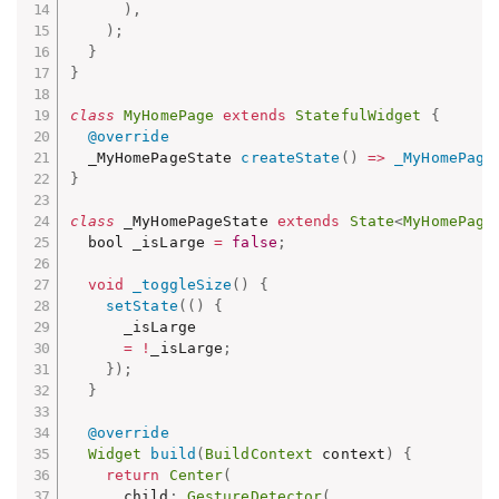
)
,
)
;
}
}
class
MyHomePage
extends
StatefulWidget
{
@override
  _MyHomePageState 
createState
(
)
=
>
_MyHomePage
}
class
 _MyHomePageState 
extends
State
<
MyHomePage
  bool _isLarge 
=
false
;
void
_toggleSize
(
)
{
setState
(
(
)
{
      _isLarge

=
!
_isLarge
;
}
)
;
}
@override
Widget
build
(
BuildContext
 context
)
{
return
Center
(
      child
:
GestureDetector
(