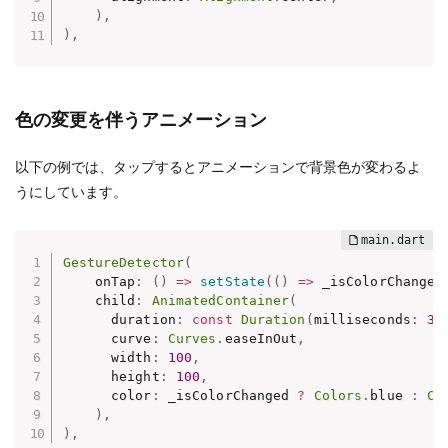
)
,
)
,
色の変更を伴うアニメーション
以下の例では、タップするとアニメーションで背景色が変わるよ
うにしています。
GestureDetector
(
    onTap
:
(
)
=
>
setState
(
(
)
=
>
 _isColorChanged
    child
:
AnimatedContainer
(
      duration
:
const
Duration
(
milliseconds
:
30
      curve
:
Curves
.
easeInOut
,
      width
:
100
,
      height
:
100
,
      color
:
 _isColorChanged 
?
Colors
.
blue 
:
Co
)
,
)
,