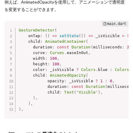
例えば、AnimatedOpacityを使用して、アニメーションで透明度
を変更することができます。
GestureDetector
(
    onTap
:
(
)
=
>
setState
(
(
)
=
>
 _isVisible 
=
!
_
    child
:
AnimatedContainer
(
      duration
:
const
Duration
(
milliseconds
:
30
      curve
:
Curves
.
easeInOut
,
      width
:
100
,
      height
:
100
,
      color
:
 _isVisible 
?
Colors
.
blue 
:
Colors
.
      child
:
AnimatedOpacity
(
            opacity
:
 _isVisible 
?
1
:
0
,
            duration
:
const
Duration
(
millisecon
            child
:
Text
(
'Visible'
)
,
)
,
)
,
)
,