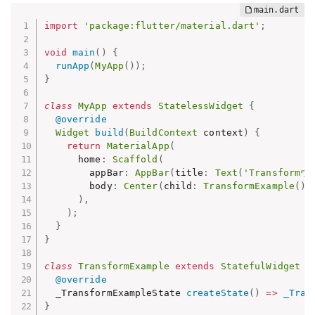
import
'package:flutter/material.dart'
;
void
main
(
)
{
runApp
(
MyApp
(
)
)
;
}
class
MyApp
extends
StatelessWidget
{
@override
Widget
build
(
BuildContext
 context
)
{
return
MaterialApp
(
      home
:
Scaffold
(
        appBar
:
AppBar
(
title
:
Text
(
'Transfor
        body
:
Center
(
child
:
TransformExample
(
)
)
)
,
)
;
}
}
class
TransformExample
extends
StatefulWidget
{
@override
  _TransformExampleState 
createState
(
)
=
>
_Tran
}