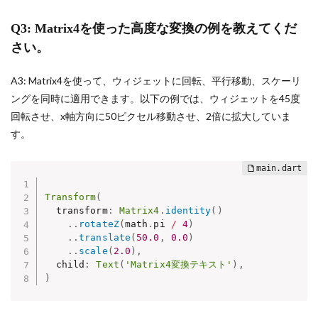
Q3: Matrix4を使った高度な変換の例を教えてくだ
さい。
A3: Matrix4を使って、ウィジェットに回転、平行移動、スケーリ
ングを同時に適用できます。以下の例では、ウィジェットを45度
回転させ、x軸方向に50ピクセル移動させ、2倍に拡大していま
す。
Transform
(
  transform
:
Matrix4
.
identity
(
)
.
.
rotateZ
(
math
.
pi 
/
4
)
.
.
translate
(
50.0
,
0.0
)
.
.
scale
(
2.0
)
,
  child
:
Text
(
'Matrix4変換テキスト'
)
,
)