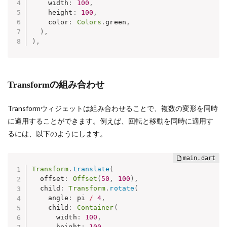
    width
:
100
,
    height
:
100
,
    color
:
Colors
.
green
,
)
,
)
,
Transformの組み合わせ
Transformウィジェットは組み合わせることで、複数の変形を同時
に適用することができます。例えば、回転と移動を同時に適用す
るには、以下のようにします。
Transform
.
translate
(
  offset
:
Offset
(
50
,
100
)
,
  child
:
Transform
.
rotate
(
    angle
:
 pi 
/
4
,
    child
:
Container
(
      width
:
100
,
      height
:
100
,