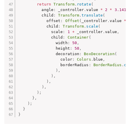
return
Transform
.
rotate
(
          angle
:
 _controller
.
value 
*
2
*
3.1415
          child
:
Transform
.
translate
(
            offset
:
Offset
(
_controller
.
value 
*
            child
:
Transform
.
scale
(
              scale
:
1
+
 _controller
.
value
,
              child
:
Container
(
                width
:
50
,
                height
:
50
,
                decoration
:
BoxDecoration
(
                  color
:
Colors
.
blue
,
                  borderRadius
:
BorderRadius
.
ci
)
,
)
,
)
,
)
,
)
;
}
,
)
;
}
}