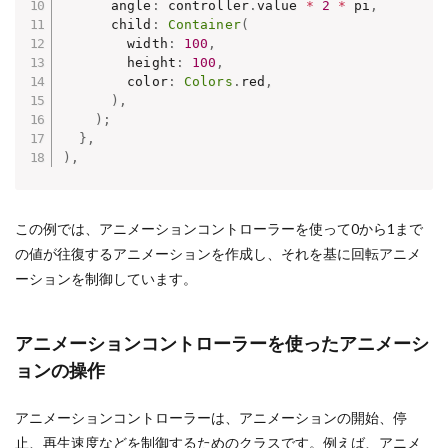
      angle
:
 controller
.
value 
*
2
*
 pi
,
      child
:
Container
(
        width
:
100
,
        height
:
100
,
        color
:
Colors
.
red
,
)
,
)
;
}
,
)
,
この例では、アニメーションコントローラーを使って0から1まで
の値が往復するアニメーションを作成し、それを基に回転アニメ
ーションを制御しています。
アニメーションコントローラーを使ったアニメーシ
ョンの操作
アニメーションコントローラーは、アニメーションの開始、停
止、再生速度などを制御するためのクラスです。例えば、アニメ