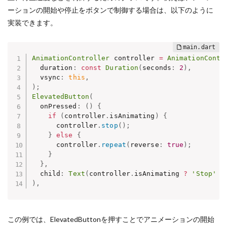
ーションの開始や停止をボタンで制御する場合は、以下のように
実装できます。
AnimationController
 controller 
=
AnimationContr
  duration
:
const
Duration
(
seconds
:
2
)
,
  vsync
:
this
,
)
;
ElevatedButton
(
  onPressed
:
(
)
{
if
(
controller
.
isAnimating
)
{
      controller
.
stop
(
)
;
}
else
{
      controller
.
repeat
(
reverse
:
true
)
;
}
}
,
  child
:
Text
(
controller
.
isAnimating 
?
'Stop'
:
)
,
この例では、ElevatedButtonを押すことでアニメーションの開始