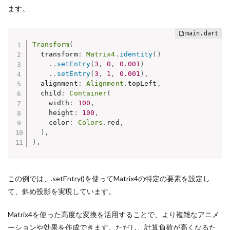
ます。
Transform
(
  transform
:
Matrix4
.
identity
(
)
.
.
setEntry
(
3
,
0
,
0.001
)
.
.
setEntry
(
3
,
1
,
0.001
)
,
  alignment
:
Alignment
.
topLeft
,
  child
:
Container
(
    width
:
100
,
    height
:
100
,
    color
:
Colors
.
red
,
)
,
)
,
この例では、.setEntry()を使ってMatrix4の特定の要素を設定し
て、斜め投影を実現しています。
Matrix4を使った高度な変換を活用することで、より複雑なアニメ
ーションや効果を作成できます。ただし、計算負荷が高くなるた