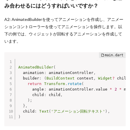
み合わせるにはどうすればいいですか？
A2: AnimatedBuilderを使ってアニメーションを作成し、アニメー
ションコントローラーを使ってアニメーションを操作します。以
下の例では、ウィジェットが回転するアニメーションを作成して
います。
AnimatedBuilder
(
  animation
:
 animationController
,
  builder
:
(
BuildContext
 context
,
Widget
?
 child
return
Transform
.
rotate
(
      angle
:
 animationController
.
value 
*
2
*
 ma
      child
:
 child
,
)
;
}
,
  child
:
Text
(
'アニメーション回転テキスト'
)
,
)