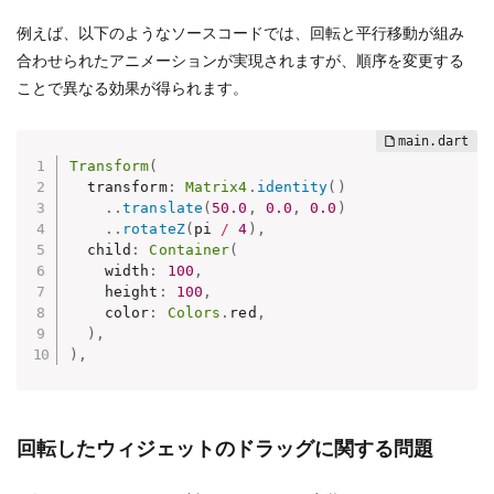
例えば、以下のようなソースコードでは、回転と平行移動が組み
合わせられたアニメーションが実現されますが、順序を変更する
ことで異なる効果が得られます。
Transform
(
  transform
:
Matrix4
.
identity
(
)
.
.
translate
(
50.0
,
0.0
,
0.0
)
.
.
rotateZ
(
pi 
/
4
)
,
  child
:
Container
(
    width
:
100
,
    height
:
100
,
    color
:
Colors
.
red
,
)
,
)
,
回転したウィジェットのドラッグに関する問題