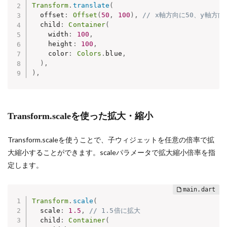
Transform
.
translate
(
  offset
:
Offset
(
50
,
100
)
,
// x軸方向に50、y軸方向
  child
:
Container
(
    width
:
100
,
    height
:
100
,
    color
:
Colors
.
blue
,
)
,
)
,
Transform.scaleを使った拡大・縮小
Transform.scaleを使うことで、子ウィジェットを任意の倍率で拡
大縮小することができます。scaleパラメータで拡大縮小倍率を指
定します。
Transform
.
scale
(
  scale
:
1.5
,
// 1.5倍に拡大
  child
:
Container
(