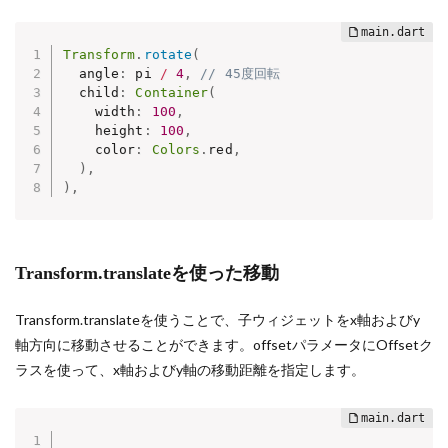
Transform
.
rotate
(
  angle
:
 pi 
/
4
,
// 45度回転
  child
:
Container
(
    width
:
100
,
    height
:
100
,
    color
:
Colors
.
red
,
)
,
)
,
Transform.translateを使った移動
Transform.translateを使うことで、子ウィジェットをx軸およびy
軸方向に移動させることができます。offsetパラメータにOffsetク
ラスを使って、x軸およびy軸の移動距離を指定します。