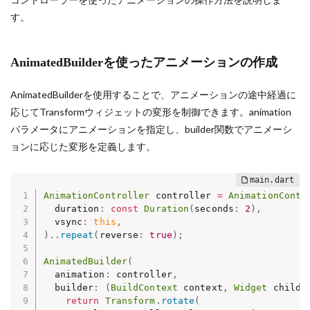
す。
AnimatedBuilderを使ったアニメーションの作成
AnimatedBuilderを使用することで、アニメーションの途中経過に
応じてTransformウィジェットの変形を制御できます。animation
パラメータにアニメーションを指定し、builder関数でアニメーシ
ョンに応じた変形を定義します。
AnimationController
 controller 
=
AnimationContr
  duration
:
const
Duration
(
seconds
:
2
)
,
  vsync
:
this
,
)
.
.
repeat
(
reverse
:
true
)
;
AnimatedBuilder
(
  animation
:
 controller
,
  builder
:
(
BuildContext
 context
,
Widget
 child
)
return
Transform
.
rotate
(