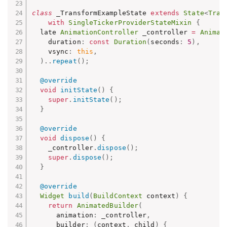
class
 _TransformExampleState 
extends
State
<
Tran
with
SingleTickerProviderStateMixin
{
  late 
AnimationController
 _controller 
=
Animat
    duration
:
const
Duration
(
seconds
:
5
)
,
    vsync
:
this
,
)
.
.
repeat
(
)
;
@override
void
initState
(
)
{
super
.
initState
(
)
;
}
@override
void
dispose
(
)
{
    _controller
.
dispose
(
)
;
super
.
dispose
(
)
;
}
@override
Widget
build
(
BuildContext
 context
)
{
return
AnimatedBuilder
(
      animation
:
 _controller
,
      builder
:
(
context
,
 child
)
{