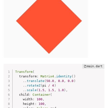
Transform
(
  transform
:
Matrix4
.
identity
(
)
.
.
translate
(
50.0
,
0.0
,
0.0
)
.
.
rotateZ
(
pi 
/
4
)
.
.
scale
(
1.5
,
1.5
,
1.0
)
,
  child
:
Container
(
    width
:
100
,
    height
:
100
,