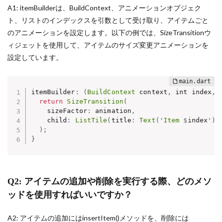
A1: itemBuilderは、BuildContext、アニメーションオブジェク
ト、リストのインデックスを引数として受け取り、アイテムごと
のアニメーションを設定します。以下の例では、SizeTransitionウ
ィジェットを使用して、アイテムのサイズ変更アニメーションを
設定しています。
itemBuilder
:
(
BuildContext
 context
,
 int index
,
return
SizeTransition
(
    sizeFactor
:
 animation
,
    child
:
ListTile
(
title
:
Text
(
'Item 
$
index
'
)
)
)
;
}
Q2: アイテムの追加や削除を実行する際、どのメソ
ッドを使用すればいいですか？
A2: アイテムの追加にはinsertItem()メソッドを、削除には