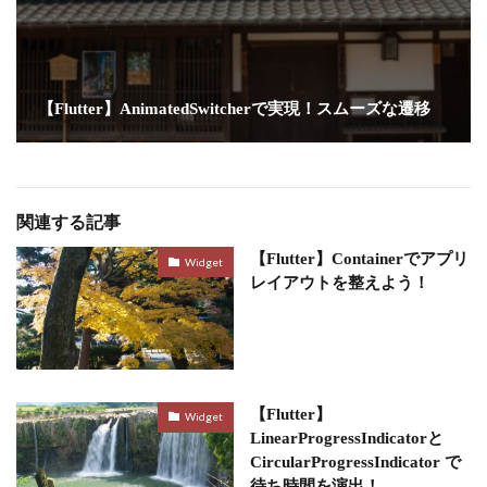
【Flutter】AnimatedSwitcherで実現！スムーズな遷移
関連する記事
【Flutter】Containerでアプリ
Widget
レイアウトを整えよう！
【Flutter】
Widget
LinearProgressIndicatorと
CircularProgressIndicator で
待ち時間を演出！