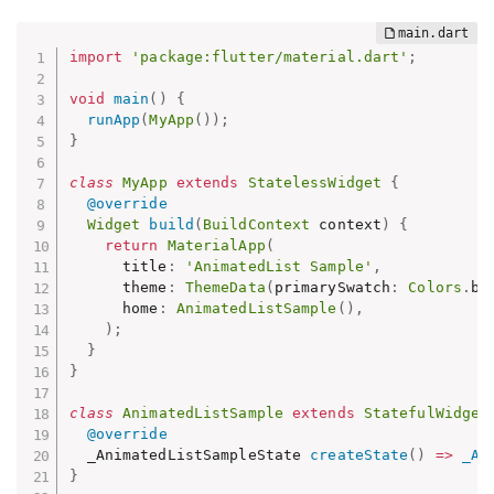
import
'package:flutter/material.dart'
;
void
main
(
)
{
runApp
(
MyApp
(
)
)
;
}
class
MyApp
extends
StatelessWidget
{
@override
Widget
build
(
BuildContext
 context
)
{
return
MaterialApp
(
      title
:
'AnimatedList Sample'
,
      theme
:
ThemeData
(
primarySwatch
:
Colors
.
bl
      home
:
AnimatedListSample
(
)
,
)
;
}
}
class
AnimatedListSample
extends
StatefulWidget
@override
  _AnimatedListSampleState 
createState
(
)
=
>
_An
}