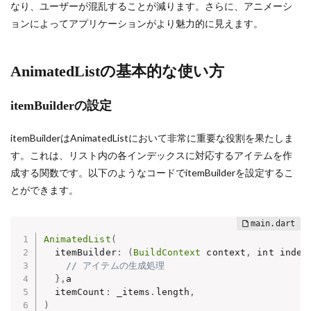
なり、ユーザーが混乱することが減ります。さらに、アニメーシ
ョンによってアプリケーションがより魅力的に見えます。
AnimatedListの基本的な使い方
itemBuilderの設定
itemBuilderはAnimatedListにおいて非常に重要な役割を果たしま
す。これは、リスト内の各インデックスに対応するアイテムを作
成する関数です。以下のようなコードでitemBuilderを設定するこ
とができます。
AnimatedList
(
  itemBuilder
:
(
BuildContext
 context
,
 int index
// アイテムの生成処理
}
,
a

  itemCount
:
 _items
.
length
,
)