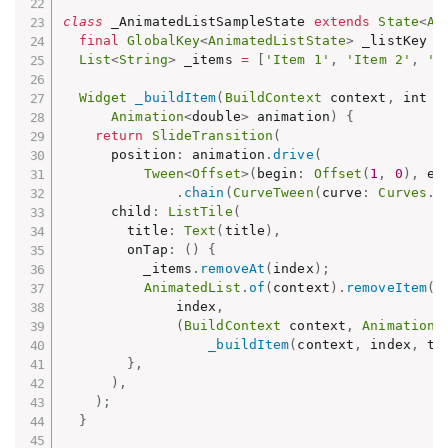
class
 _AnimatedListSampleState 
extends
State
<
An
final
GlobalKey
<
AnimatedListState
>
 _listKey 
=
List
<
String
>
 _items 
=
[
'Item 1'
,
'Item 2'
,
'I
Widget
_buildItem
(
BuildContext
 context
,
 int i
Animation
<
double
>
 animation
)
{
return
SlideTransition
(
      position
:
 animation
.
drive
(
Tween
<
Offset
>
(
begin
:
Offset
(
1
,
0
)
,
 en
.
chain
(
CurveTween
(
curve
:
Curves
.
e
      child
:
ListTile
(
        title
:
Text
(
title
)
,
        onTap
:
(
)
{
          _items
.
removeAt
(
index
)
;
AnimatedList
.
of
(
context
)
.
removeItem
(
              index
,
(
BuildContext
 context
,
Animation
<
_buildItem
(
context
,
 index
,
 ti
}
,
)
,
)
;
}