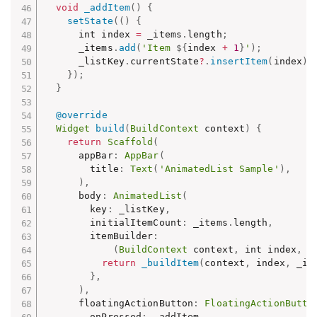
void
_addItem
(
)
{
setState
(
(
)
{
      int index 
=
 _items
.
length
;
      _items
.
add
(
'Item 
${
index 
+
1
}
'
)
;
      _listKey
.
currentState
?
.
insertItem
(
index
)
;
}
)
;
}
@override
Widget
build
(
BuildContext
 context
)
{
return
Scaffold
(
      appBar
:
AppBar
(
        title
:
Text
(
'AnimatedList Sample'
)
,
)
,
      body
:
AnimatedList
(
        key
:
 _listKey
,
        initialItemCount
:
 _items
.
length
,
        itemBuilder
:
(
BuildContext
 context
,
 int index
,
A
return
_buildItem
(
context
,
 index
,
 _it
}
,
)
,
      floatingActionButton
:
FloatingActionButto
        onPressed
:
 _addItem
,