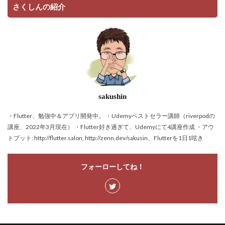
さくしんの紹介
sakushin
・Flutter、勉強中＆アプリ開発中。 ・Udemyベストセラー講師（riverpodの
講座、2022年3月現在） ・Flutter好き過ぎて、Udemyにて4講座作成 ・アウ
トプット: http://flutter.salon, http://zenn.dev/sakusin、Flutterを1日1呟き
フォーローしてね！