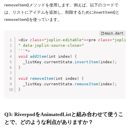
removeItem()メソッドを使用します。例えば、以下のコードで
は、リストにアイテムを追加し、削除するためにinsertItem()と
removeItem()を使っています。
<
div 
class
=
"joplin-editable"
>
<
pre 
class
=
"joplin
" data-joplin-source-close="
```"
>
void
addItem
(
int index
)
{
  _listKey
.
currentState
.
insertItem
(
index
)
;
}
void
removeItem
(
int index
)
{
  _listKey
.
currentState
.
removeItem
(
index
)
;
}
Q3: RiverpodをAnimatedListと組み合わせて使うこ
とで、どのような利点がありますか？