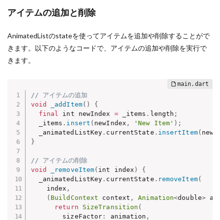
アイテムの追加と削除
AnimatedListのstateを使ってアイテムを追加や削除することがで
きます。以下のようなコードで、アイテムの追加や削除を実行で
きます。
// アイテムの追加
void
_addItem
(
)
{
final
 int newIndex 
=
 _items
.
length
;
  _items
.
insert
(
newIndex
,
'New Item'
)
;
  _animatedListKey
.
currentState
.
insertItem
(
newI
}
// アイテムの削除
void
_removeItem
(
int index
)
{
  _animatedListKey
.
currentState
.
removeItem
(
    index
,
(
BuildContext
 context
,
Animation
<
double
>
 an
return
SizeTransition
(
        sizeFactor
:
 animation
,