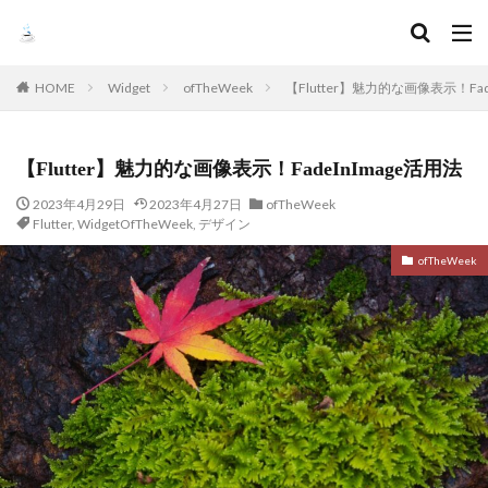
HOME
Widget
ofTheWeek
【Flutter】魅力的な画像表示！Fad
【Flutter】魅力的な画像表示！FadeInImage活用法
2023年4月29日
2023年4月27日
ofTheWeek
Flutter
,
WidgetOfTheWeek
,
デザイン
ofTheWeek