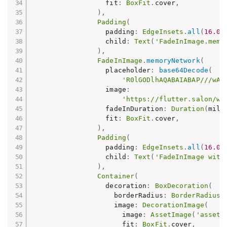
                  fit
:
BoxFit
.
cover
,
)
,
Padding
(
                  padding
:
EdgeInsets
.
all
(
16.0
)
                  child
:
Text
(
'FadeInImage.memo
)
,
FadeInImage
.
memoryNetwork
(
                  placeholder
:
base64Decode
(
'R0lGODlhAQABAIABAP///wAA
                  image
:
'https://flutter.salon/wp
                  fadeInDuration
:
Duration
(
mill
                  fit
:
BoxFit
.
cover
,
)
,
Padding
(
                  padding
:
EdgeInsets
.
all
(
16.0
)
                  child
:
Text
(
'FadeInImage with
)
,
Container
(
                  decoration
:
BoxDecoration
(
                    borderRadius
:
BorderRadius
.
                    image
:
DecorationImage
(
                      image
:
AssetImage
(
'assets
                      fit
:
BoxFit
.
cover
,