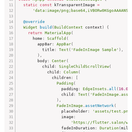
static
const
 kTransparentImage 
=
'data:image/png;base64,iVBORw0KGgoAAAANSU
@override
Widget
build
(
BuildContext
 context
)
{
return
MaterialApp
(
      home
:
Scaffold
(
        appBar
:
AppBar
(
          title
:
Text
(
'FadeInImage Sample'
)
,
)
,
        body
:
Center
(
          child
:
SingleChildScrollView
(
            child
:
Column
(
              children
:
[
Padding
(
                  padding
:
EdgeInsets
.
all
(
16.0
)
                  child
:
Text
(
'FadeInImage.asse
)
,
FadeInImage
.
assetNetwork
(
                  placeholder
:
'assets/test.png
                  image
:
'https://flutter.salon/wp
                  fadeInDuration
:
Duration
(
mill