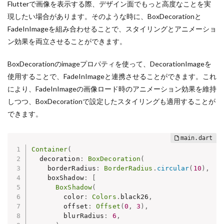
Flutterで画像を表示する際、デザイン面でもっと高度なことを実
現したい場合があります。そのような時に、BoxDecorationと
FadeInImageを組み合わせることで、スタイリングとアニメーショ
ン効果を両立させることができます。
BoxDecorationのimageプロパティを使って、DecorationImageを
使用することで、FadeInImageと連携させることができます。これ
により、FadeInImageの画像ロード時のアニメーション効果を維持
しつつ、BoxDecorationで設定したスタイリングも適用することが
できます。
Container
(
  decoration
:
BoxDecoration
(
    borderRadius
:
BorderRadius
.
circular
(
10
)
,
    boxShadow
:
[
BoxShadow
(
        color
:
Colors
.
black26
,
        offset
:
Offset
(
0
,
3
)
,
        blurRadius
:
6
,