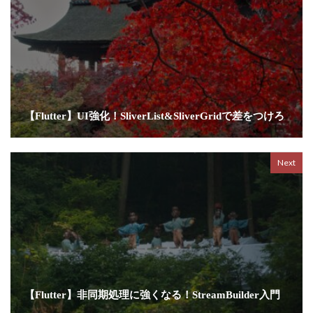
【Flutter】UI強化！SliverList&SliverGridで差をつけろ
Next
【Flutter】非同期処理に強くなる！StreamBuilder入門