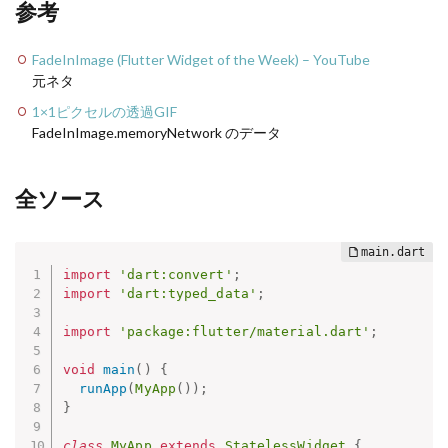
参考
FadeInImage (Flutter Widget of the Week) – YouTube
元ネタ
1×1ピクセルの透過GIF
FadeInImage.memoryNetwork のデータ
全ソース
import
'dart:convert'
;
import
'dart:typed_data'
;
import
'package:flutter/material.dart'
;
void
main
(
)
{
runApp
(
MyApp
(
)
)
;
}
class
MyApp
extends
StatelessWidget
{