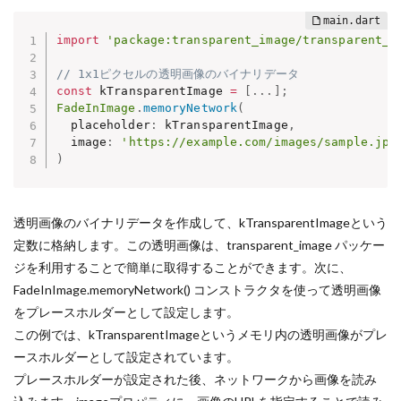
import
'package:transparent_image/transparent_i
// 1x1ピクセルの透明画像のバイナリデータ
const
 kTransparentImage 
=
[
.
.
.
]
;
FadeInImage
.
memoryNetwork
(
  placeholder
:
 kTransparentImage
,
  image
:
'https://example.com/images/sample.jpg
)
透明画像のバイナリデータを作成して、kTransparentImageという
定数に格納します。この透明画像は、transparent_image パッケー
ジを利用することで簡単に取得することができます。次に、
FadeInImage.memoryNetwork() コンストラクタを使って透明画像
をプレースホルダーとして設定します。
この例では、kTransparentImageというメモリ内の透明画像がプレ
ースホルダーとして設定されています。
プレースホルダーが設定された後、ネットワークから画像を読み