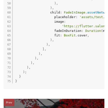
)
,
)
,
                  child
:
FadeInImage
.
assetNetwo
                    placeholder
:
'assets/test.p
                    image
:
'https://flutter.salon/
                    fadeInDuration
:
Duration
(
mi
                    fit
:
BoxFit
.
cover
,
)
,
)
,
]
,
)
,
)
,
)
,
)
,
)
;
}
}
Prev