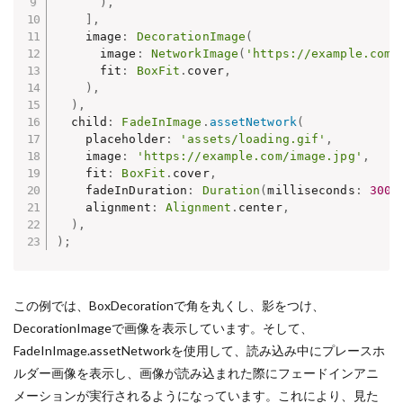
)
,
]
,
    image
:
DecorationImage
(
      image
:
NetworkImage
(
'https://example.com/
      fit
:
BoxFit
.
cover
,
)
,
)
,
  child
:
FadeInImage
.
assetNetwork
(
    placeholder
:
'assets/loading.gif'
,
    image
:
'https://example.com/image.jpg'
,
    fit
:
BoxFit
.
cover
,
    fadeInDuration
:
Duration
(
milliseconds
:
300
)
    alignment
:
Alignment
.
center
,
)
,
)
;
この例では、BoxDecorationで角を丸くし、影をつけ、
DecorationImageで画像を表示しています。そして、
FadeInImage.assetNetworkを使用して、読み込み中にプレースホ
ルダー画像を表示し、画像が読み込まれた際にフェードインアニ
メーションが実行されるようになっています。これにより、見た