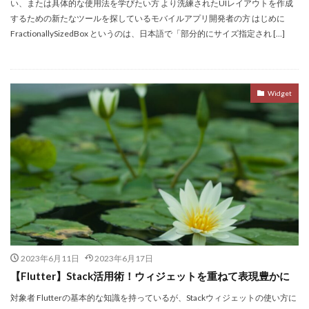
い、または具体的な使用法を学びたい方 より洗練されたUIレイアウトを作成
するための新たなツールを探しているモバイルアプリ開発者の方 はじめに
FractionallySizedBox というのは、日本語で「部分的にサイズ指定され […]
Widget
2023年6月11日
2023年6月17日
【Flutter】Stack活用術！ウィジェットを重ねて表現豊かに
対象者 Flutterの基本的な知識を持っているが、Stackウィジェットの使い方に