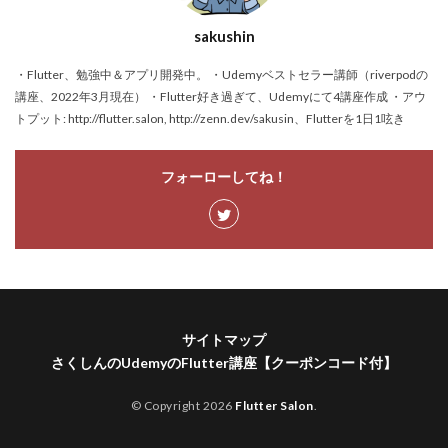
sakushin
・Flutter、勉強中＆アプリ開発中。 ・Udemyベストセラー講師（riverpodの
講座、2022年3月現在） ・Flutter好き過ぎて、Udemyにて4講座作成 ・アウ
トプット: http://flutter.salon, http://zenn.dev/sakusin、Flutterを1日1呟き
フォーローしてね！
サイトマップ
さくしんのUdemyのFlutter講座【クーポンコード付】
© Copyright 2026
Flutter Salon
.