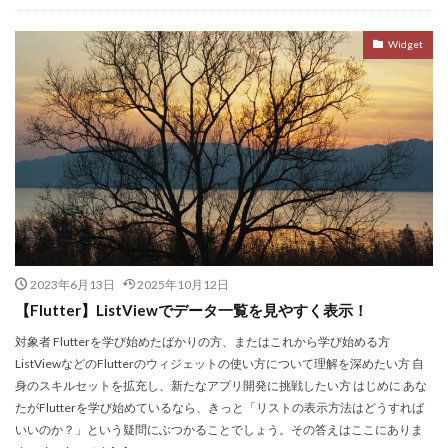
Widget
2023年6月13日
2025年10月12日
【Flutter】ListViewでデータ一覧を見やすく表示！
対象者 Flutterを学び始めたばかりの方、またはこれから学び始める方
ListViewなどのFlutterのウィジェットの使い方について理解を深めたい方 自
身のスキルセットを拡充し、新たなアプリ開発に挑戦したい方 はじめに あな
たがFlutterを学び始めているなら、きっと「リストの表示方法はどうすれば
いいのか？」という疑問にぶつかることでしょう。その答えはここにありま