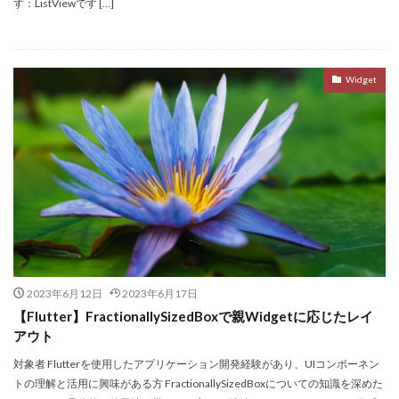
す：ListViewです […]
Widget
2023年6月12日
2023年6月17日
【Flutter】FractionallySizedBoxで親Widgetに応じたレイ
アウト
対象者 Flutterを使用したアプリケーション開発経験があり、UIコンポーネン
トの理解と活用に興味がある方 FractionallySizedBoxについての知識を深めた