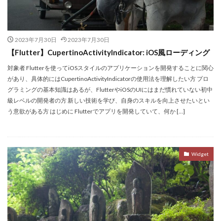
2023年7月30日
2023年7月30日
【Flutter】CupertinoActivityIndicator: iOS風ローディング
対象者 Flutterを使ってiOSスタイルのアプリケーションを開発することに関心
があり、具体的にはCupertinoActivityIndicatorの使用法を理解したい方 プロ
グラミングの基本知識はあるが、FlutterやiOSのUIにはまだ慣れていない初中
級レベルの開発者の方 新しい技術を学び、自身のスキルを向上させたいとい
う意欲がある方 はじめに Flutterでアプリを開発していて、何か […]
Widget