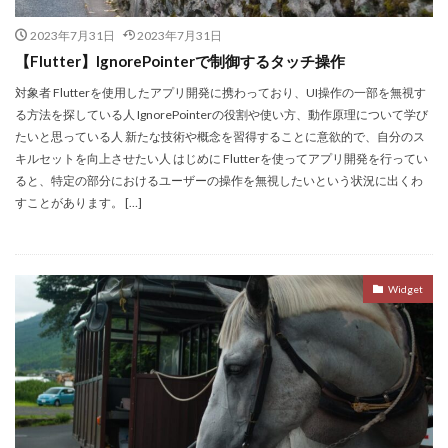
2023年7月31日
2023年7月31日
【Flutter】IgnorePointerで制御するタッチ操作
対象者 Flutterを使用したアプリ開発に携わっており、UI操作の一部を無視す
る方法を探している人 IgnorePointerの役割や使い方、動作原理について学び
たいと思っている人 新たな技術や概念を習得することに意欲的で、自分のス
キルセットを向上させたい人 はじめに Flutterを使ってアプリ開発を行ってい
ると、特定の部分におけるユーザーの操作を無視したいという状況に出くわ
すことがあります。 […]
Widget