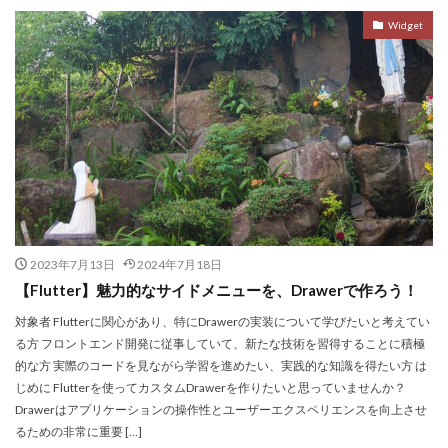
Widget
2023年7月13日
2024年7月18日
【Flutter】魅力的なサイドメニューを、Drawerで作ろう！
対象者 Flutterに関心があり、特にDrawerの実装について学びたいと考えてい
る方 フロントエンド開発に従事していて、新たな技術を習得することに積極
的な方 実際のコードを見ながら学習を進めたい、実践的な知識を得たい方 は
じめに Flutterを使ってカスタムDrawerを作りたいと思っていませんか？
Drawerはアプリケーションの操作性とユーザーエクスペリエンスを向上させ
るための非常に重要 […]