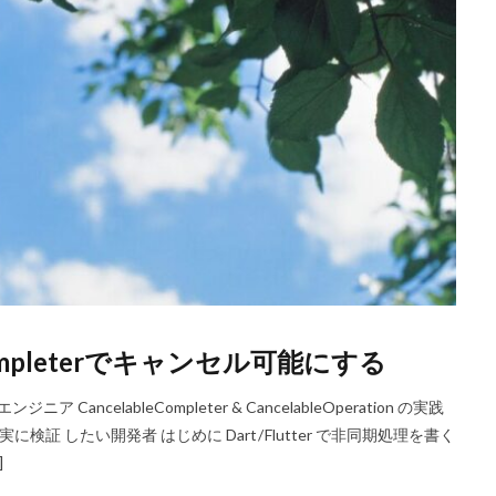
bleCompleterでキャンセル可能にする
ア CancelableCompleter & CancelableOperation の実践
 したい開発者 はじめに Dart / Flutter で非同期処理を書く
]