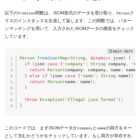
以下の
関数は、JSON形式のデータを受け取り、
ク
fromJson
Person
ラスのインスタンスを生成して返します。この関数では、パター
ンマッチングを用いて、入力されたJSONデータの構造をチェック
しています。
Person
fromJson
(
Map
<
String
,
dynamic
>
 json
)
{
if
(
json 
case
{
'company'
:
String
 company
,
'na
return
Person
(
company
:
 company
,
 name
:
 name
)
}
else
if
(
json 
case
{
'name'
:
String
 name
}
)
{
return
Person
(
name
:
 name
)
;
}
throw
Exception
(
'Illegal json format'
)
;
}
このコードでは、まずJSONデータが
と
の両方をキー
company
name
として含むかどうかをチェックしています。もし両方が存在すれ