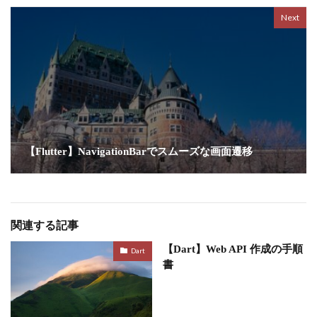
Next
【Flutter】NavigationBarでスムーズな画面遷移
関連する記事
【Dart】Web API 作成の手順
Dart
書