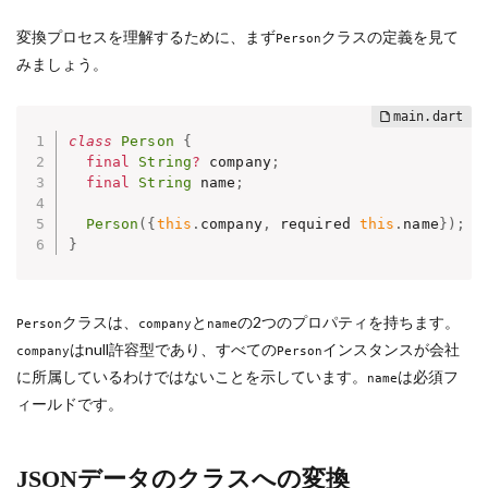
変換プロセスを理解するために、まず
クラスの定義を見て
Person
みましょう。
class
Person
{
final
String
?
 company
;
final
String
 name
;
Person
(
{
this
.
company
,
 required 
this
.
name
}
)
;
}
クラスは、
と
の2つのプロパティを持ちます。
Person
company
name
はnull許容型であり、すべての
インスタンスが会社
company
Person
に所属しているわけではないことを示しています。
は必須フ
name
ィールドです。
JSONデータのクラスへの変換