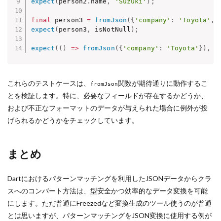
expect
(
person2
.
name
,
'Suzuki'
)
;
final
 person3 
=
fromJson
(
{
'company'
:
'Toyota'
,
expect
(
person3
,
 isNotNull
)
;
expect
(
(
)
=
>
fromJson
(
{
'company'
:
'Toyota'
}
)
,
t
これらのテストケースは、
関数が期待通りに動作するこ
fromJson
とを検証します。特に、必要なフィールドが存在するかどうか、
および不正なフォーマットのデータが与えられた場合に例外が投
げられるかどうかをチェックしています。
まとめ
Dartにおけるパターンマッチングを利用したJSONデータからクラ
スへのコンバート方法は、型安全かつ効率的なデータ変換を可能
にします。ただ普通にFreezedなど変換生成のツール使うのが普通
とは思いますが、パターンマッチングをJSON変換に使用する例が