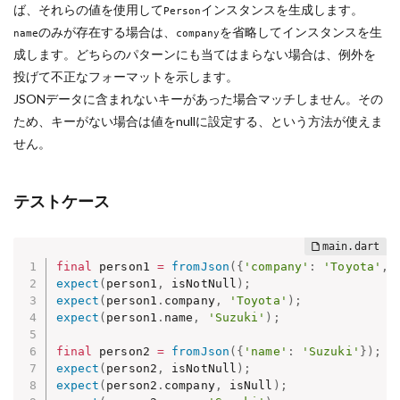
ば、それらの値を使用して
インスタンスを生成します。
Person
のみが存在する場合は、
を省略してインスタンスを生
name
company
成します。どちらのパターンにも当てはまらない場合は、例外を
投げて不正なフォーマットを示します。
JSONデータに含まれないキーがあった場合マッチしません。その
ため、キーがない場合は値をnullに設定する、という方法が使えま
せん。
テストケース
final
 person1 
=
fromJson
(
{
'company'
:
'Toyota'
,
expect
(
person1
,
 isNotNull
)
;
expect
(
person1
.
company
,
'Toyota'
)
;
expect
(
person1
.
name
,
'Suzuki'
)
;
final
 person2 
=
fromJson
(
{
'name'
:
'Suzuki'
}
)
;
expect
(
person2
,
 isNotNull
)
;
expect
(
person2
.
company
,
 isNull
)
;