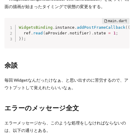
面の描画が始まったタイミングで状態の変更をする。
WidgetsBinding
.
instance
.
addPostFrameCallback
(
(
_
  ref
.
read
(
aProvider
.
notifier
)
.
state 
=
1
;
}
)
;
余談
毎回 Widgetなんだったけなぁ、と思い出すのに苦労するので、ア
ウトプットして覚えれたらいいなぁ。
エラーのメッセージ全文
エラーメッセージから、このような処理をしなければならないの
は、以下の通りとある。