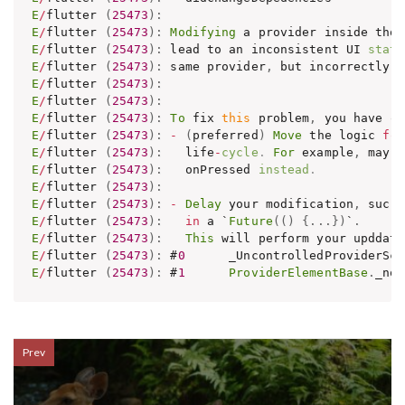
E
/
flutter 
(
25473
)
:
E
/
flutter 
(
25473
)
:
Modifying
 a provider inside thos
E
/
flutter 
(
25473
)
:
 lead to an inconsistent UI 
state
E
/
flutter 
(
25473
)
:
 same provider
,
 but incorrectly r
E
/
flutter 
(
25473
)
:
E
/
flutter 
(
25473
)
:
E
/
flutter 
(
25473
)
:
To
 fix 
this
 problem
,
 you have on
E
/
flutter 
(
25473
)
:
-
(
preferred
)
Move
 the logic 
for
E
/
flutter 
(
25473
)
:
   life
-
cycle
.
 For
 example
,
E
/
flutter 
(
25473
)
:
   onPressed 
instead
.
E
/
flutter 
(
25473
)
:
E
/
flutter 
(
25473
)
:
-
Delay
 your modification
,
 such 
E
/
flutter 
(
25473
)
:
in
 a `
Future
(
(
)
{
.
.
.
}
)
`
.
E
/
flutter 
(
25473
)
:
This
 will perform your upddate
E
/
flutter 
(
25473
)
:
 #
0
      _UncontrolledProviderSco
E
/
flutter 
(
25473
)
:
 #
1
ProviderElementBase
.
_not
Prev