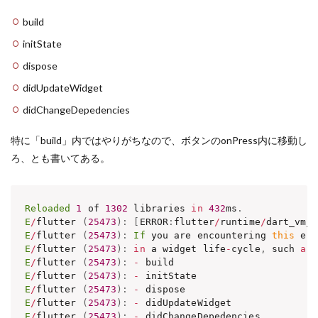
build
initState
dispose
didUpdateWidget
didChangeDepedencies
特に「build」内ではやりがちなので、ボタンのonPress内に移動し
ろ、とも書いてある。
Reloaded
1
 of 
1302
 libraries 
in
432
ms
.
E
/
flutter 
(
25473
)
:
[
ERROR
:
flutter
/
runtime
/
dart_vm_i
E
/
flutter 
(
25473
)
:
If
 you are encountering 
this
 err
E
/
flutter 
(
25473
)
:
in
 a widget life
-
cycle
,
 such 
as
 
E
/
flutter 
(
25473
)
:
-
E
/
flutter 
(
25473
)
:
-
E
/
flutter 
(
25473
)
:
-
E
/
flutter 
(
25473
)
:
-
E
/
flutter 
(
25473
)
:
-