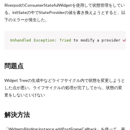
RiverpodのConsumerStatefulWidgetを使用して状態管理をしてい
る。initSateの中でStateProviderの値を書き換えようとすると、以
下のエラーが発生した。
Unhandled
Exception
:
Tried
 to modify a provider 
whi
問題点
Widget Treeの生成中などライフサイクル内で状態を変更しようと
した点が悪い。ライフサイクルの処理が完了してから、状態の変
更をしないといけない
解決方法
「WidgetsBinding.instance.addPostFrameCallback」を使って、画