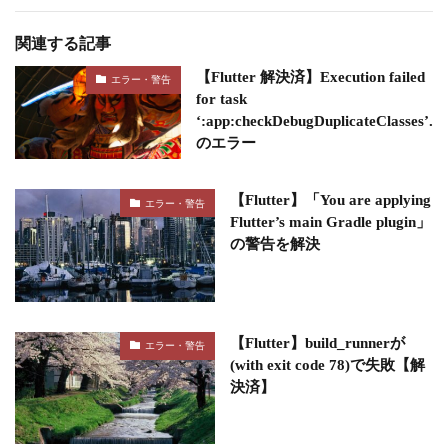
関連する記事
【Flutter 解決済】Execution failed
エラー・警告
for task
‘:app:checkDebugDuplicateClasses’.
のエラー
【Flutter】「You are applying
エラー・警告
Flutter’s main Gradle plugin」
の警告を解決
【Flutter】build_runnerが
エラー・警告
(with exit code 78)で失敗【解
決済】