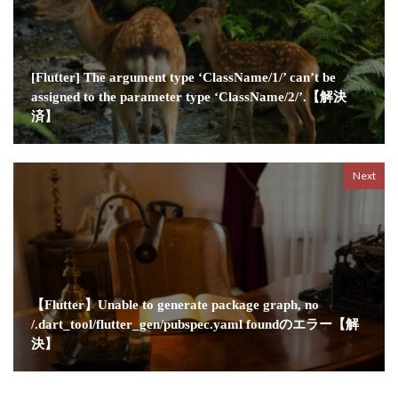
[Flutter] The argument type ‘ClassName/1/’ can’t be
assigned to the parameter type ‘ClassName/2/’.【解決
済】
Next
【Flutter】Unable to generate package graph, no
/.dart_tool/flutter_gen/pubspec.yaml foundのエラー【解
決】