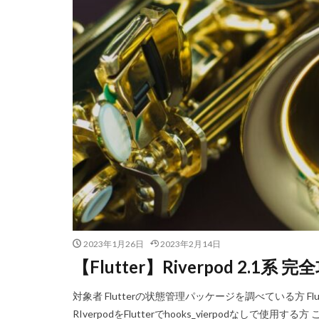
2023年1月26日
2023年2月14日
【Flutter】Riverpod 2.1系 完
対象者 Flutterの状態管理パッケージを調べている方 Fl
RIverpodをFlutterでhooks_vierpodなしで