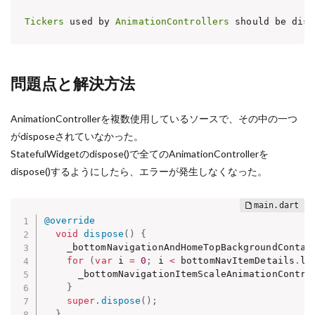
Tickers
 used by 
AnimationControllers
 should be disp
問題点と解決方法
AnimationControllerを複数使用しているソースで、その中の一つ
がdisposeされていなかった。
StatefulWidgetのdispose()で全てのAnimationControllerを
dispose()するようにしたら、エラーが発生しなくなった。
@override
void
dispose
(
)
{
    _bottomNavigationAndHomeTopBackgroundContai
for
(
var
 i 
=
0
;
 i 
<
 bottomNavItemDetails
.
le
      _bottomNavigationItemScaleAnimationContro
}
super
.
dispose
(
)
;
}