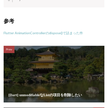
参考
Flutter AnimationControllerのdispose()で詰まった件
Prev
[Dart] unmodifiableなListの項目を削除したい