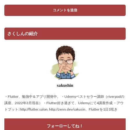
さくしんの紹介
sakushin
・Flutter、勉強中＆アプリ開発中。 ・Udemyベストセラー講師（riverpodの
講座、2022年3月現在） ・Flutter好き過ぎて、Udemyにて4講座作成 ・アウ
トプット: http://flutter.salon, http://zenn.dev/sakusin、Flutterを1日1呟き
フォーローしてね！