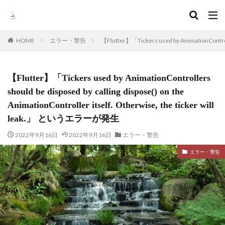
HOME
エラー・警告
【Flutter】「Tickers used by AnimationControl
【Flutter】「Tickers used by AnimationControllers
should be disposed by calling dispose() on the
AnimationController itself. Otherwise, the ticker will
leak.」 というエラーが発生
2022年9月16日
2022年9月16日
エラー・警告
エラー・警告