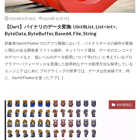
2024年3月18日
2024年12月7日
【Dart】バイナリのデータ変換: Uint8List, List<int>,
ByteData, ByteBuffer, Base64, File, String
対象者 DartやFlutterでのアプリ開発において、バイナリデータの操作や変換
に関心がある開発者 ファイル操作、ネットワーク通信、データのエンコード
やデコードなど、低レベルのデータ処理について学びたいと考えているプロ
グラマー パフォーマンスを意識した効率的なデータ処理方法を探求している
エンジニア はじめに プログラミングの世界では、データは生命線です。特
に、DartやFlutterを使ったアプ […]
RPG開発記