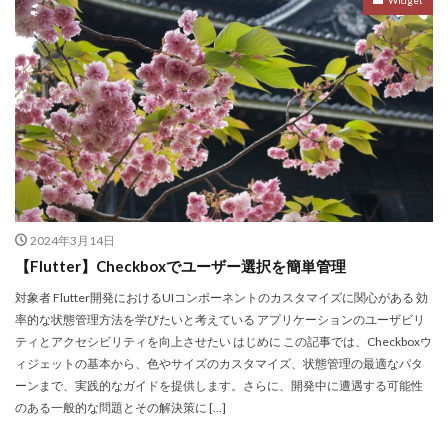
Widget
2024年3月14日
【Flutter】Checkboxでユーザー選択を簡単管理
対象者 Flutter開発におけるUIコンポーネントのカスタマイズに関心がある 効
率的な状態管理方法を学びたいと考えている アプリケーションのユーザビリ
ティとアクセシビリティを向上させたい はじめに この記事では、Checkboxウ
ィジェットの基本から、色やサイズのカスタマイズ、状態管理の最適なパタ
ーンまで、実践的なガイドを提供します。さらに、開発中に遭遇する可能性
のある一般的な問題とその解決策に […]