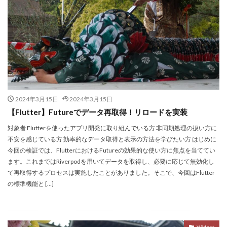
2024年3月15日
2024年3月15日
【Flutter】Futureでデータ再取得！リロードを実装
対象者 Flutterを使ったアプリ開発に取り組んでいる方 非同期処理の扱い方に
不安を感じている方 効率的なデータ取得と表示の方法を学びたい方 はじめに
今回の検証では、FlutterにおけるFutureの効果的な使い方に焦点を当ててい
ます。これまではRiverpodを用いてデータを取得し、必要に応じて無効化し
て再取得するプロセスは実施したことがありました。そこで、今回はFlutter
の標準機能と […]