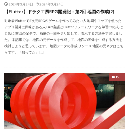
2024年3月24日
2024年3月24日
【Flutter】ドラクエ風RPG開発記：第2回 地図の作成(2)
対象者 Flutterで2次元RPGのゲームを作ってみたい人 地図やマップを使った
アプリ開発に興味がある人 Dart言語とFlutterフレームワークを学習中の人 は
じめに 前回の記事で、画像の一部を切り出して、表示する方法を学習しまし
た。 本記事では、地図の元データを作成して、地図の画像を生成する方法を
検討しようと思っています。 地図データの作成 リソース 地図の元ネタはこち
らです。「知ってた」 […]
Dart