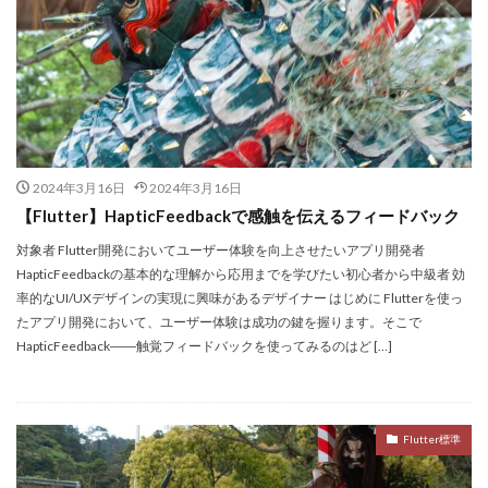
2024年3月16日
2024年3月16日
【Flutter】HapticFeedbackで感触を伝えるフィードバック
対象者 Flutter開発においてユーザー体験を向上させたいアプリ開発者
HapticFeedbackの基本的な理解から応用までを学びたい初心者から中級者 効
率的なUI/UXデザインの実現に興味があるデザイナー はじめに Flutterを使っ
たアプリ開発において、ユーザー体験は成功の鍵を握ります。そこで
HapticFeedback――触覚フィードバックを使ってみるのはど […]
Flutter標準