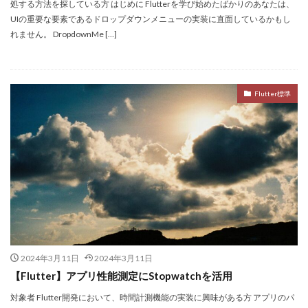
処する方法を探している方 はじめに Flutterを学び始めたばかりのあなたは、
UIの重要な要素であるドロップダウンメニューの実装に直面しているかもし
れません。 DropdownMe […]
Flutter標準
2024年3月11日
2024年3月11日
【Flutter】アプリ性能測定にStopwatchを活用
対象者 Flutter開発において、時間計測機能の実装に興味がある方 アプリのパ