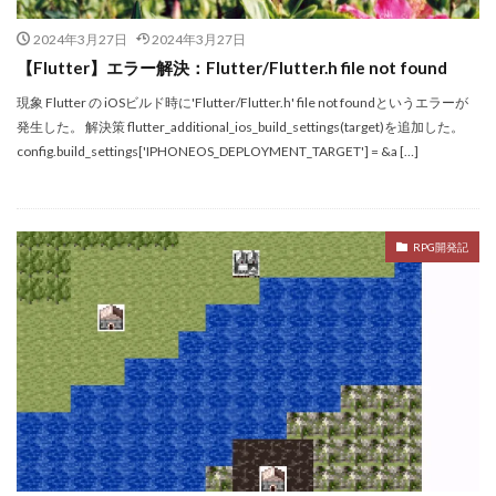
2024年3月27日
2024年3月27日
【Flutter】エラー解決：Flutter/Flutter.h file not found
現象 Flutter の iOSビルド時に'Flutter/Flutter.h' file not foundというエラーが
発生した。 解決策 flutter_additional_ios_build_settings(target)を追加した。
config.build_settings['IPHONEOS_DEPLOYMENT_TARGET'] = &a […]
RPG開発記