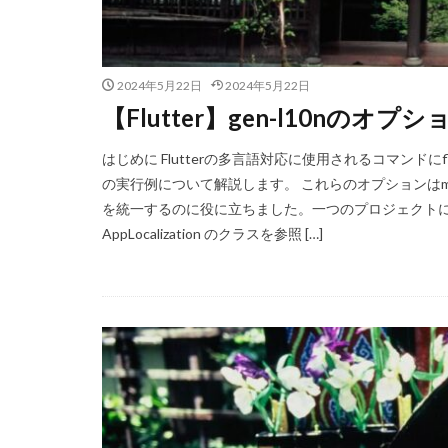
2024年5月22日
2024年5月22日
【Flutter】gen-l10nの
はじめに Flutterの多言語対応に使用されるコマンドにf
の実行例について解説します。 これらのオプションはm
を統一するのに役に立ちました。一つのプロジェクトに
AppLocalization のクラスを参照 […]