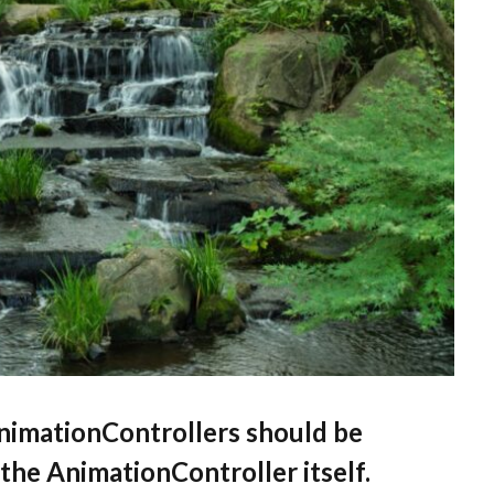
imationControllers should be
 the AnimationController itself.