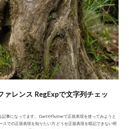
現リファレンス RegExpで文字列チェッ
になってます。 DartやFlutterで正規表現を使ってみようと
ケースでの正規表現を知りたい方 どうせ正規表現を暗記できない明