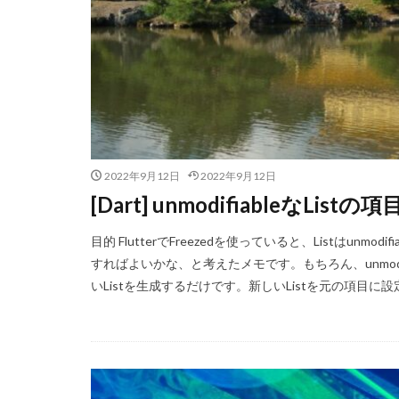
2022年9月12日
2022年9月12日
[Dart] unmodifiableなLi
目的 FlutterでFreezedを使っていると、Listはu
すればよいかな、と考えたメモです。もちろん、unmodifiab
いListを生成するだけです。新しいListを元の項目に